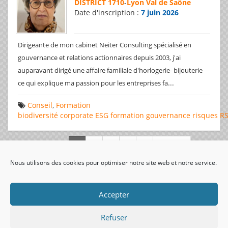
DISTRICT 1710
-
Lyon Val de Saône
Date d'inscription :
7 juin 2026
Dirigeante de mon cabinet Neiter Consulting spécialisé en
gouvernance et relations actionnaires depuis 2003, j'ai
auparavant dirigé une affaire familiale d'horlogerie- bijouterie
...
ce qui explique ma passion pour les entreprises fa
Conseil
,
Formation
biodiversité
corporate
ESG
formation
gouvernance
risques
R
Page 1 de 312
Nous utilisons des cookies pour optimiser notre site web et notre service.
visiteurs uniques:
Accepter
Refuser