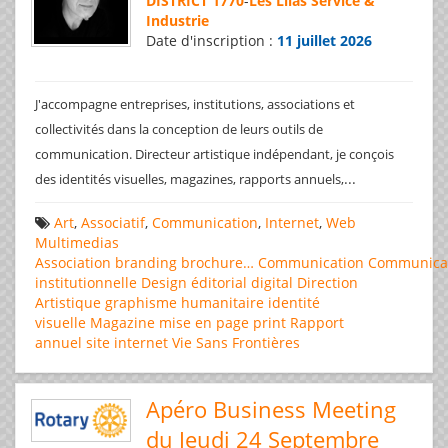
DISTRICT 1770
-
Les Lilas Service &
Industrie
Date d'inscription :
11 juillet 2026
J'accompagne entreprises, institutions, associations et
collectivités dans la conception de leurs outils de
communication. Directeur artistique indépendant, je conçois
...
des identités visuelles, magazines, rapports annuels,
Art
,
Associatif
,
Communication
,
Internet
,
Web
Multimedias
Association
branding
brochure…
Communication
Communica
institutionnelle
Design éditorial
digital
Direction
Artistique
graphisme
humanitaire
identité
visuelle
Magazine
mise en page
print
Rapport
annuel
site internet
Vie Sans Frontières
Apéro Business Meeting
du Jeudi 24 Septembre