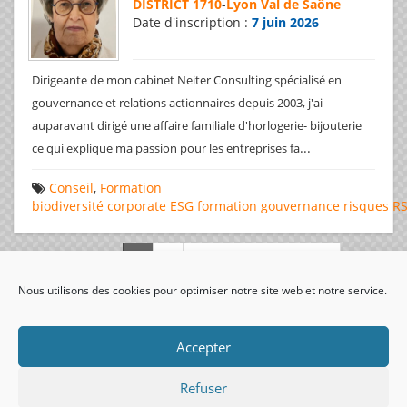
DISTRICT 1710
-
Lyon Val de Saône
Date d'inscription :
7 juin 2026
Dirigeante de mon cabinet Neiter Consulting spécialisé en
gouvernance et relations actionnaires depuis 2003, j'ai
auparavant dirigé une affaire familiale d'horlogerie- bijouterie
...
ce qui explique ma passion pour les entreprises fa
Conseil
,
Formation
biodiversité
corporate
ESG
formation
gouvernance
risques
R
Page 1 de 312
Nous utilisons des cookies pour optimiser notre site web et notre service.
visiteurs uniques:
Accepter
Refuser