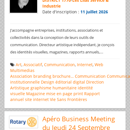
DISTRICT 1770
-
Les Lilas Service &
Industrie
Date d'inscription :
11 juillet 2026
J'accompagne entreprises, institutions, associations et
collectivités dans la conception de leurs outils de
communication. Directeur artistique indépendant, je conçois
...
des identités visuelles, magazines, rapports annuels,
Art
,
Associatif
,
Communication
,
Internet
,
Web
Multimedias
Association
branding
brochure…
Communication
Communica
institutionnelle
Design éditorial
digital
Direction
Artistique
graphisme
humanitaire
identité
visuelle
Magazine
mise en page
print
Rapport
annuel
site internet
Vie Sans Frontières
Apéro Business Meeting
du Jeudi 24 Septembre