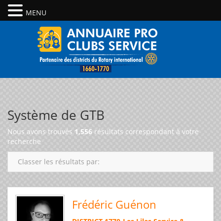
MENU
Système de GTB
Nous avons trouvés
1,556
résultats correspondant à votre
recherche
Classer les résultats par:
Frédéric Guénon