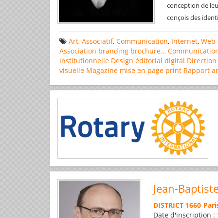
conception de leu
conçois des ident
Art
,
Associatif
,
Communication
,
Internet
,
Web 
Association
branding
brochure…
Communicatio
institutionnelle
Design éditorial
digital
Direction
visuelle
Magazine
mise en page
print
Rapport a
Jean-Baptist
DISTRICT 1660
-
Pari
Date d'inscription :