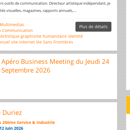
rs outils de communication. Directeur artistique indépendant, je
...
ités visuelles, magazines, rapports annuels,
Multimedias
Plus de détails
n
Communication
 Artistique
graphisme
humanitaire
identité
nnuel
site internet
Vie Sans Frontières
Apéro Business Meeting du Jeudi 24
Septembre 2026
e Duriez
s 20ème Service & Industrie
12 juin 2026