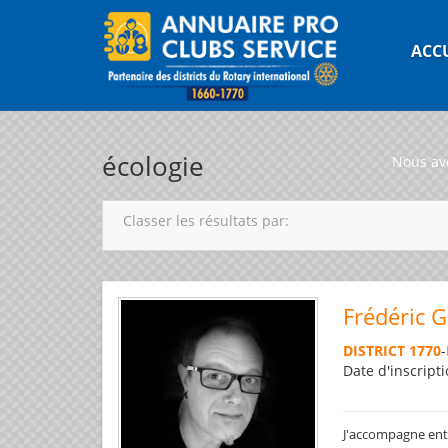
ACC
écologie
Nous av
Classer les résultats par:
Frédéric 
DISTRICT 1770
-
Date d'inscripti
J'accompagne entre