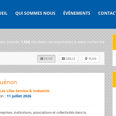
UEIL
QUI SOMMES NOUS
ÉVÈNEMENTS
CONTAC
ons trouvés
1,556
résultats correspondant à votre recherche
FICHE
GRILLE
PLAN
Guénon
Les Lilas Service & Industrie
on :
11 juillet 2026
prises, institutions, associations et collectivités dans la