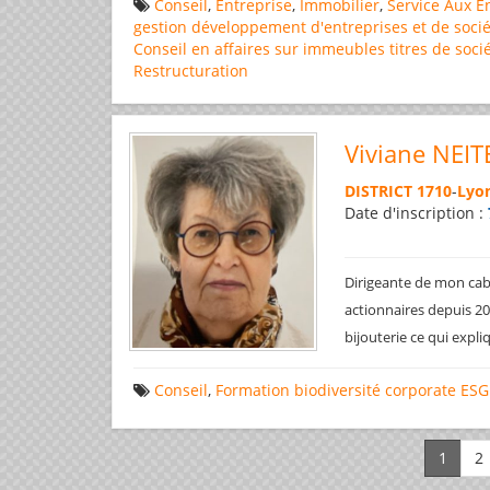
Conseil
,
Entreprise
,
Immobilier
,
Service Aux E
gestion
développement d'entreprises et de socié
Conseil en affaires
sur immeubles
titres de soci
Restructuration
Viviane NEIT
DISTRICT 1710
-
Lyon
Date d'inscription :
Dirigeante de mon cabi
actionnaires depuis 200
bijouterie ce qui expl
Conseil
,
Formation
biodiversité
corporate
ESG