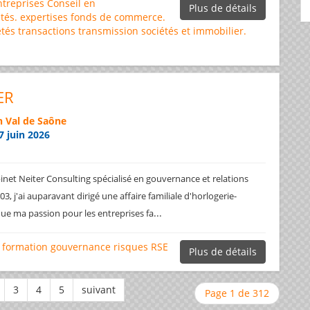
ntreprises
Conseil en
Plus de détails
tés.
expertises
fonds de commerce.
étés
transactions
transmission sociétés et immobilier.
ER
 Val de Saône
7 juin 2026
net Neiter Consulting spécialisé en gouvernance et relations
3, j'ai auparavant dirigé une affaire familiale d'horlogerie-
...
ique ma passion pour les entreprises fa
formation
gouvernance
risques
RSE
Plus de détails
Page 1 de 312