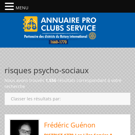
MENU
risques psycho-sociaux
Nous avons trouvés
1,556
résultats correspondant à votre
recherche
Classer les résultats par:
Frédéric Guénon