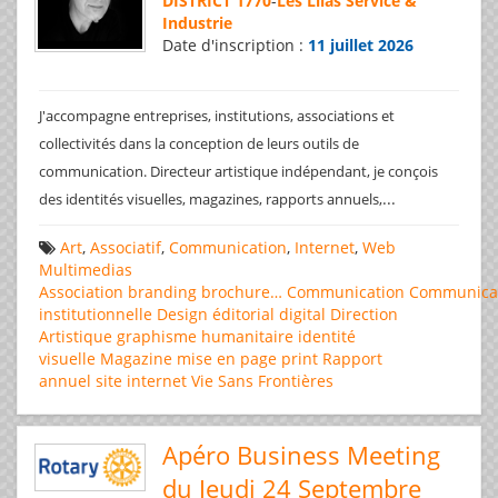
DISTRICT 1770
-
Les Lilas Service &
Industrie
Date d'inscription :
11 juillet 2026
J'accompagne entreprises, institutions, associations et
collectivités dans la conception de leurs outils de
communication. Directeur artistique indépendant, je conçois
...
des identités visuelles, magazines, rapports annuels,
Art
,
Associatif
,
Communication
,
Internet
,
Web
Multimedias
Association
branding
brochure…
Communication
Communica
institutionnelle
Design éditorial
digital
Direction
Artistique
graphisme
humanitaire
identité
visuelle
Magazine
mise en page
print
Rapport
annuel
site internet
Vie Sans Frontières
Apéro Business Meeting
du Jeudi 24 Septembre