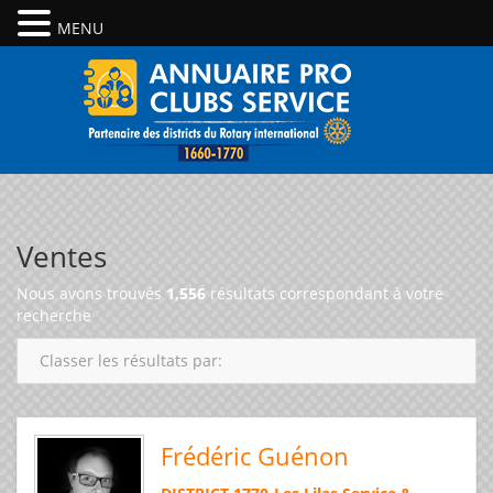
MENU
Ventes
Nous avons trouvés
1,556
résultats correspondant à votre
recherche
Classer les résultats par:
Frédéric Guénon