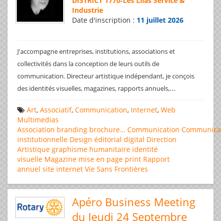
DISTRICT 1770
-
Les Lilas Service &
Industrie
Date d'inscription :
11 juillet 2026
J'accompagne entreprises, institutions, associations et
collectivités dans la conception de leurs outils de
communication. Directeur artistique indépendant, je conçois
...
des identités visuelles, magazines, rapports annuels,
Art
,
Associatif
,
Communication
,
Internet
,
Web
Multimedias
Association
branding
brochure…
Communication
Communica
institutionnelle
Design éditorial
digital
Direction
Artistique
graphisme
humanitaire
identité
visuelle
Magazine
mise en page
print
Rapport
annuel
site internet
Vie Sans Frontières
Apéro Business Meeting
du Jeudi 24 Septembre