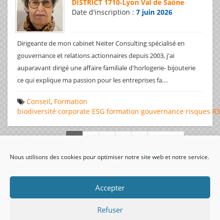
DISTRICT 1710
-
Lyon Val de Saône
Date d'inscription :
7 juin 2026
Dirigeante de mon cabinet Neiter Consulting spécialisé en
gouvernance et relations actionnaires depuis 2003, j'ai
auparavant dirigé une affaire familiale d'horlogerie- bijouterie
...
ce qui explique ma passion pour les entreprises fa
Conseil
,
Formation
biodiversité
corporate
ESG
formation
gouvernance
risques
R
Page 1 de 312
Nous utilisons des cookies pour optimiser notre site web et notre service.
visiteurs uniques:
Accepter
Refuser