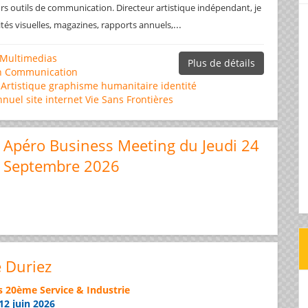
rs outils de communication. Directeur artistique indépendant, je
...
ités visuelles, magazines, rapports annuels,
Multimedias
Plus de détails
n
Communication
 Artistique
graphisme
humanitaire
identité
nnuel
site internet
Vie Sans Frontières
Apéro Business Meeting du Jeudi 24
Septembre 2026
e Duriez
s 20ème Service & Industrie
12 juin 2026