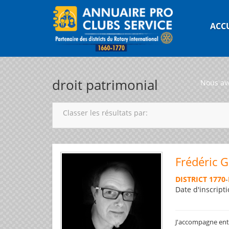
ACC
droit patrimonial
Nous av
Classer les résultats par:
Frédéric 
DISTRICT 1770
-
Date d'inscripti
J'accompagne entre