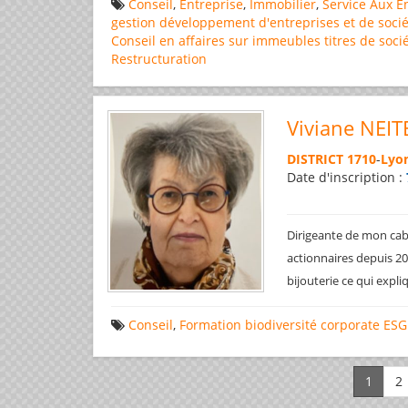
Conseil
,
Entreprise
,
Immobilier
,
Service Aux E
gestion
développement d'entreprises et de socié
Conseil en affaires
sur immeubles
titres de soci
Restructuration
Viviane NEIT
DISTRICT 1710
-
Lyon
Date d'inscription :
Dirigeante de mon cabi
actionnaires depuis 200
bijouterie ce qui expl
Conseil
,
Formation
biodiversité
corporate
ESG