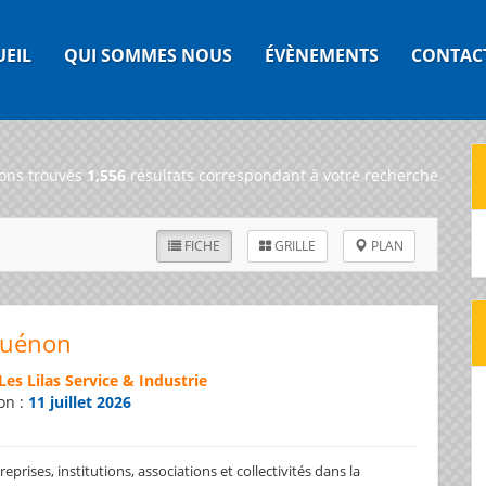
UEIL
QUI SOMMES NOUS
ÉVÈNEMENTS
CONTAC
ons trouvés
1,556
résultats correspondant à votre recherche
FICHE
GRILLE
PLAN
Guénon
Les Lilas Service & Industrie
on :
11 juillet 2026
prises, institutions, associations et collectivités dans la