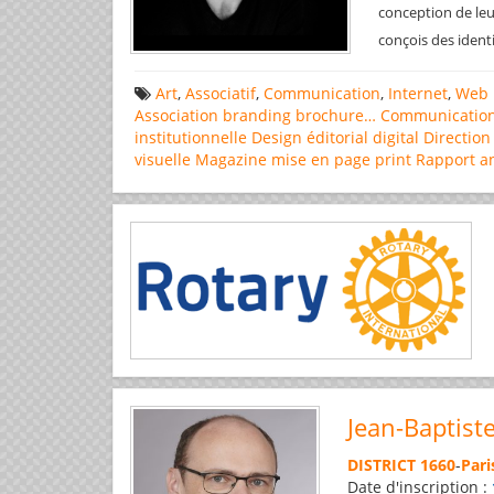
conception de leu
conçois des ident
Art
,
Associatif
,
Communication
,
Internet
,
Web 
Association
branding
brochure…
Communicatio
institutionnelle
Design éditorial
digital
Direction
visuelle
Magazine
mise en page
print
Rapport a
Jean-Baptist
DISTRICT 1660
-
Pari
Date d'inscription :