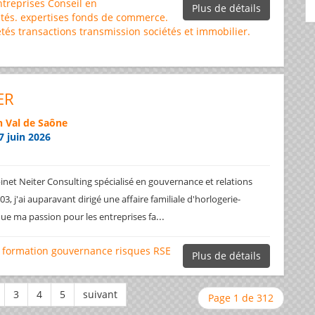
ntreprises
Conseil en
Plus de détails
tés.
expertises
fonds de commerce.
étés
transactions
transmission sociétés et immobilier.
ER
 Val de Saône
7 juin 2026
net Neiter Consulting spécialisé en gouvernance et relations
3, j'ai auparavant dirigé une affaire familiale d'horlogerie-
...
ique ma passion pour les entreprises fa
formation
gouvernance
risques
RSE
Plus de détails
Page 1 de 312