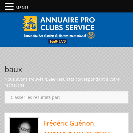
MENU
baux
Nous avons trouvés
1,556
résultats correspondant à votre
recherche
Classer les résultats par:
Frédéric Guénon