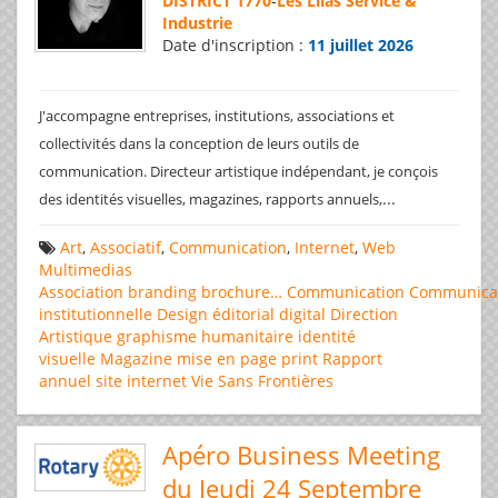
DISTRICT 1770
-
Les Lilas Service &
Industrie
Date d'inscription :
11 juillet 2026
J'accompagne entreprises, institutions, associations et
collectivités dans la conception de leurs outils de
communication. Directeur artistique indépendant, je conçois
...
des identités visuelles, magazines, rapports annuels,
Art
,
Associatif
,
Communication
,
Internet
,
Web
Multimedias
Association
branding
brochure…
Communication
Communica
institutionnelle
Design éditorial
digital
Direction
Artistique
graphisme
humanitaire
identité
visuelle
Magazine
mise en page
print
Rapport
annuel
site internet
Vie Sans Frontières
Apéro Business Meeting
du Jeudi 24 Septembre