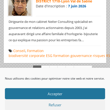
DISTRICT 1710
-
Lyon Val de Saône
Date d'inscription :
7 juin 2026
Dirigeante de mon cabinet Neiter Consulting spécialisé en
gouvernance et relations actionnaires depuis 2003, j'ai
auparavant dirigé une affaire familiale d'horlogerie- bijouterie
...
ce qui explique ma passion pour les entreprises fa
Conseil
,
Formation
biodiversité
corporate
ESG
formation
gouvernance
risques
R
Page 1 de 312
Nous utilisons des cookies pour optimiser notre site web et notre service.
visiteurs uniques:
Accepter
Refuser