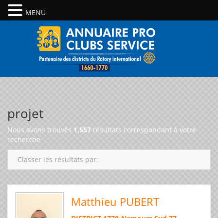
MENU
projet
Nous avons trouvés
1,557
résultats correspondant à votre
recherche
Classer les résultats par:
Matthieu PUBERT