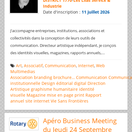
DISTRICT 1770
-
Les Lilas Service &
Industrie
Date d'inscription :
11 juillet 2026
J'accompagne entreprises, institutions, associations et
collectivités dans la conception de leurs outils de
communication. Directeur artistique indépendant, je conçois
...
des identités visuelles, magazines, rapports annuels,
Art
,
Associatif
,
Communication
,
Internet
,
Web
Multimedias
Association
branding
brochure…
Communication
Communica
institutionnelle
Design éditorial
digital
Direction
Artistique
graphisme
humanitaire
identité
visuelle
Magazine
mise en page
print
Rapport
annuel
site internet
Vie Sans Frontières
Apéro Business Meeting
du Jeudi 24 Septembre