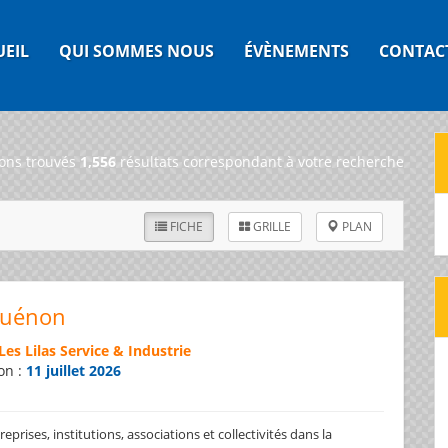
UEIL
QUI SOMMES NOUS
ÉVÈNEMENTS
CONTAC
ons trouvés
1,556
résultats correspondant à votre recherche
FICHE
GRILLE
PLAN
Guénon
Les Lilas Service & Industrie
on :
11 juillet 2026
prises, institutions, associations et collectivités dans la