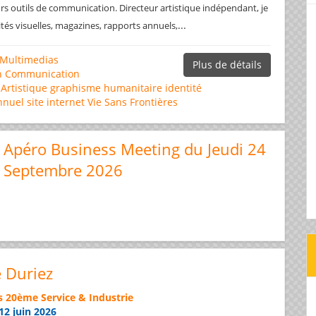
rs outils de communication. Directeur artistique indépendant, je
...
ités visuelles, magazines, rapports annuels,
Multimedias
Plus de détails
n
Communication
 Artistique
graphisme
humanitaire
identité
nnuel
site internet
Vie Sans Frontières
Apéro Business Meeting du Jeudi 24
Septembre 2026
e Duriez
s 20ème Service & Industrie
12 juin 2026