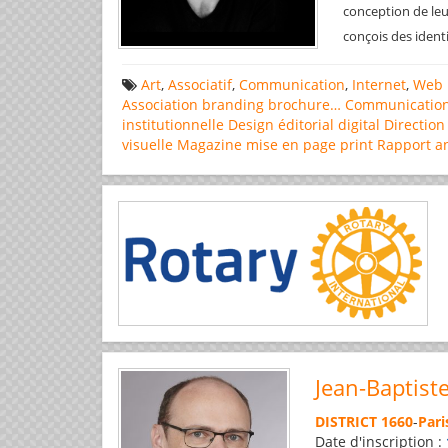
conception de leu
conçois des ident
Art
,
Associatif
,
Communication
,
Internet
,
Web 
Association
branding
brochure…
Communicatio
institutionnelle
Design éditorial
digital
Direction
visuelle
Magazine
mise en page
print
Rapport a
Jean-Baptist
DISTRICT 1660
-
Pari
Date d'inscription :