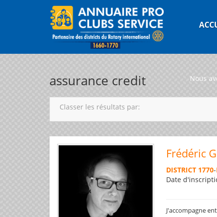
ACC
assurance credit
Nous av
Classer les résultats par:
Frédéric 
DISTRICT 1770
-
Date d'inscripti
J'accompagne entre