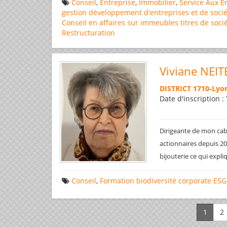
Conseil
,
Entreprise
,
Immobilier
,
Service Aux E
gestion
développement d'entreprises et de socié
Conseil en affaires
sur immeubles
titres de soci
Restructuration
Viviane NEIT
DISTRICT 1710
-
Lyon
Date d'inscription :
Dirigeante de mon cabi
actionnaires depuis 200
bijouterie ce qui expl
Conseil
,
Formation
biodiversité
corporate
ESG