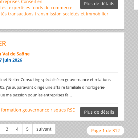
ntreprises
Conseil en
Plus de détails
tés.
expertises
fonds de commerce.
étés
transactions
transmission sociétés et immobilier.
ER
 Val de Saône
7 juin 2026
net Neiter Consulting spécialisé en gouvernance et relations
3, j'ai auparavant dirigé une affaire familiale d'horlogerie-
...
ique ma passion pour les entreprises fa
formation
gouvernance
risques
RSE
Plus de détails
Page 1 de 312