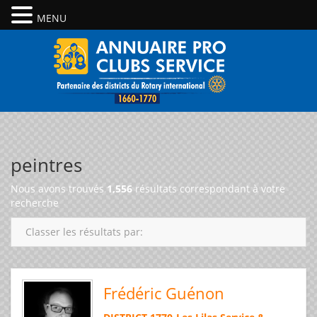
MENU
peintres
Nous avons trouvés
1,556
résultats correspondant à votre
recherche
Classer les résultats par:
Frédéric Guénon