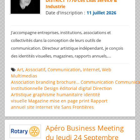
DISTRICT 1770
-
Les Lilas Service &
Industrie
Date d'inscription :
11 juillet 2026
J'accompagne entreprises, institutions, associations et
collectivités dans la conception de leurs outils de
communication. Directeur artistique indépendant, je conçois
...
des identités visuelles, magazines, rapports annuels,
Art
,
Associatif
,
Communication
,
Internet
,
Web
Multimedias
Association
branding
brochure…
Communication
Communica
institutionnelle
Design éditorial
digital
Direction
Artistique
graphisme
humanitaire
identité
visuelle
Magazine
mise en page
print
Rapport
annuel
site internet
Vie Sans Frontières
Apéro Business Meeting
du Jeudi 24 Septembre