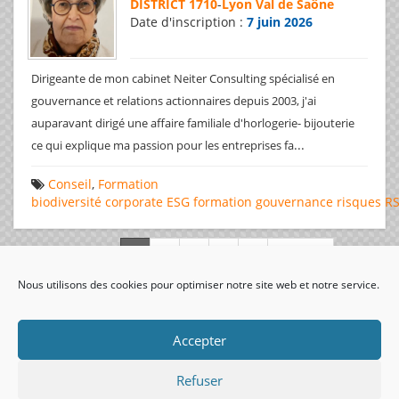
DISTRICT 1710
-
Lyon Val de Saône
Date d'inscription :
7 juin 2026
Dirigeante de mon cabinet Neiter Consulting spécialisé en
gouvernance et relations actionnaires depuis 2003, j'ai
auparavant dirigé une affaire familiale d'horlogerie- bijouterie
...
ce qui explique ma passion pour les entreprises fa
Conseil
,
Formation
biodiversité
corporate
ESG
formation
gouvernance
risques
R
Page 1 de 312
Nous utilisons des cookies pour optimiser notre site web et notre service.
visiteurs uniques:
Accepter
Refuser