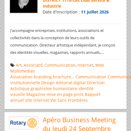
DISTRICT 1770
-
Les Lilas Service &
Industrie
Date d'inscription :
11 juillet 2026
J'accompagne entreprises, institutions, associations et
collectivités dans la conception de leurs outils de
communication. Directeur artistique indépendant, je conçois
...
des identités visuelles, magazines, rapports annuels,
Art
,
Associatif
,
Communication
,
Internet
,
Web
Multimedias
Association
branding
brochure…
Communication
Communica
institutionnelle
Design éditorial
digital
Direction
Artistique
graphisme
humanitaire
identité
visuelle
Magazine
mise en page
print
Rapport
annuel
site internet
Vie Sans Frontières
Apéro Business Meeting
du Jeudi 24 Septembre