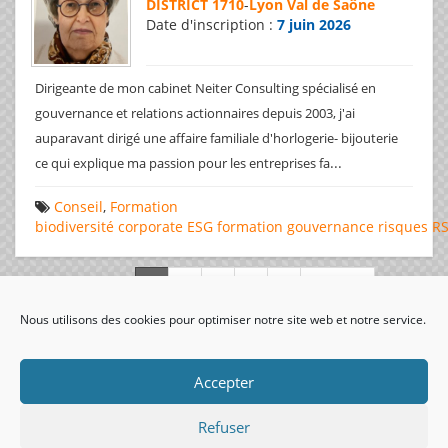
DISTRICT 1710
-
Lyon Val de Saône
Date d'inscription :
7 juin 2026
Dirigeante de mon cabinet Neiter Consulting spécialisé en
gouvernance et relations actionnaires depuis 2003, j'ai
auparavant dirigé une affaire familiale d'horlogerie- bijouterie
...
ce qui explique ma passion pour les entreprises fa
Conseil
,
Formation
biodiversité
corporate
ESG
formation
gouvernance
risques
R
Page 1 de 312
Nous utilisons des cookies pour optimiser notre site web et notre service.
visiteurs uniques:
Accepter
Refuser