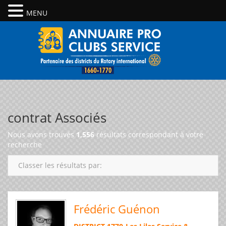
MENU
contrat Associés
Nous avons trouvés
1,556
résultats correspondant à votre
recherche
Classer les résultats par:
Frédéric Guénon