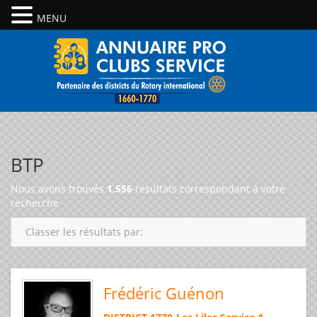
MENU
BTP
Nous avons trouvés
1,556
résultats correspondant à votre
recherche
Classer les résultats par:
Frédéric Guénon