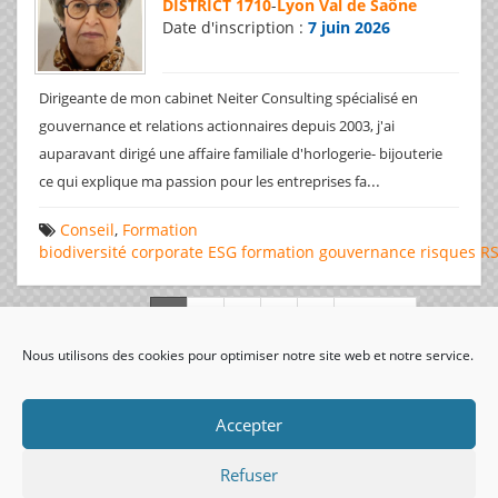
DISTRICT 1710
-
Lyon Val de Saône
Date d'inscription :
7 juin 2026
Dirigeante de mon cabinet Neiter Consulting spécialisé en
gouvernance et relations actionnaires depuis 2003, j'ai
auparavant dirigé une affaire familiale d'horlogerie- bijouterie
...
ce qui explique ma passion pour les entreprises fa
Conseil
,
Formation
biodiversité
corporate
ESG
formation
gouvernance
risques
R
Page 1 de 312
Nous utilisons des cookies pour optimiser notre site web et notre service.
visiteurs uniques:
Accepter
Refuser