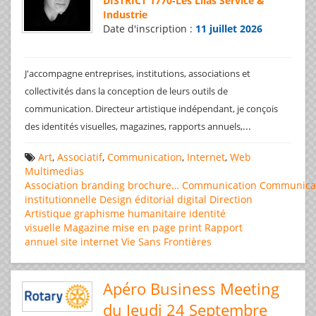
DISTRICT 1770
-
Les Lilas Service &
Industrie
Date d'inscription :
11 juillet 2026
J'accompagne entreprises, institutions, associations et
collectivités dans la conception de leurs outils de
communication. Directeur artistique indépendant, je conçois
...
des identités visuelles, magazines, rapports annuels,
Art
,
Associatif
,
Communication
,
Internet
,
Web
Multimedias
Association
branding
brochure…
Communication
Communica
institutionnelle
Design éditorial
digital
Direction
Artistique
graphisme
humanitaire
identité
visuelle
Magazine
mise en page
print
Rapport
annuel
site internet
Vie Sans Frontières
Apéro Business Meeting
du Jeudi 24 Septembre