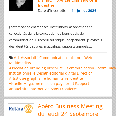
DISTRICT 1770
-
Les Lilas Service &
Industrie
Date d'inscription :
11 juillet 2026
J'accompagne entreprises, institutions, associations et
collectivités dans la conception de leurs outils de
communication. Directeur artistique indépendant, je conçois
...
des identités visuelles, magazines, rapports annuels,
Art
,
Associatif
,
Communication
,
Internet
,
Web
Multimedias
Association
branding
brochure…
Communication
Communica
institutionnelle
Design éditorial
digital
Direction
Artistique
graphisme
humanitaire
identité
visuelle
Magazine
mise en page
print
Rapport
annuel
site internet
Vie Sans Frontières
Apéro Business Meeting
du Jeudi 24 Septembre