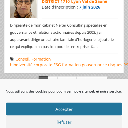
DISTRICT 1710
-
Lyon Val de Saône
Date d'inscription :
7 juin 2026
Dirigeante de mon cabinet Neiter Consulting spécialisé en
gouvernance et relations actionnaires depuis 2003, j'ai
auparavant dirigé une affaire familiale d'horlogerie- bijouterie
...
ce qui explique ma passion pour les entreprises fa
Conseil
,
Formation
biodiversité
corporate
ESG
formation
gouvernance
risques
R
Page 1 de 312
Nous utilisons des cookies pour optimiser notre site web et notre service.
visiteurs uniques:
Accepter
Refuser