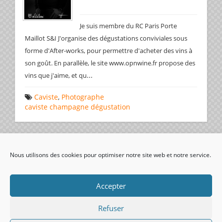
Je suis membre du RC Paris Porte
Maillot S&I J'organise des dégustations conviviales sous
forme d'After-works, pour permettre d'acheter des vins à
son goût. En parallèle, le site www.opnwine.fr propose des
...
vins que j'aime, et qu
Caviste
,
Photographe
caviste
champagne
dégustation
Page 1 de 1
1
Nous utilisons des cookies pour optimiser notre site web et notre service.
visiteurs uniques:
Accepter
Refuser