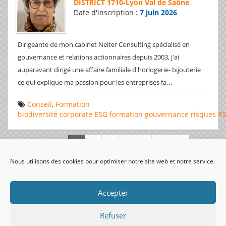
DISTRICT 1710
-
Lyon Val de Saône
Date d'inscription :
7 juin 2026
Dirigeante de mon cabinet Neiter Consulting spécialisé en
gouvernance et relations actionnaires depuis 2003, j'ai
auparavant dirigé une affaire familiale d'horlogerie- bijouterie
...
ce qui explique ma passion pour les entreprises fa
Conseil
,
Formation
biodiversité
corporate
ESG
formation
gouvernance
risques
R
Page 1 de 312
Nous utilisons des cookies pour optimiser notre site web et notre service.
visiteurs uniques:
Accepter
Refuser