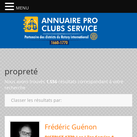
MENU
propreté
Nous avons trouvés
1,556
résultats correspondant à votre
recherche
Classer les résultats par:
Frédéric Guénon