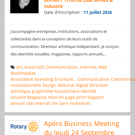
DISTRICT 1770
-
Les Lilas Service &
Industrie
Date d'inscription :
11 juillet 2026
J'accompagne entreprises, institutions, associations et
collectivités dans la conception de leurs outils de
communication. Directeur artistique indépendant, je conçois
...
des identités visuelles, magazines, rapports annuels,
Art
,
Associatif
,
Communication
,
Internet
,
Web
Multimedias
Association
branding
brochure…
Communication
Communica
institutionnelle
Design éditorial
digital
Direction
Artistique
graphisme
humanitaire
identité
visuelle
Magazine
mise en page
print
Rapport
annuel
site internet
Vie Sans Frontières
Apéro Business Meeting
du Jeudi 24 Septembre