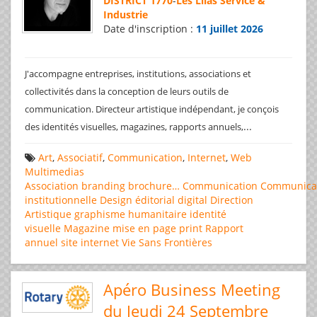
DISTRICT 1770
-
Les Lilas Service &
Industrie
Date d'inscription :
11 juillet 2026
J'accompagne entreprises, institutions, associations et
collectivités dans la conception de leurs outils de
communication. Directeur artistique indépendant, je conçois
...
des identités visuelles, magazines, rapports annuels,
Art
,
Associatif
,
Communication
,
Internet
,
Web
Multimedias
Association
branding
brochure…
Communication
Communica
institutionnelle
Design éditorial
digital
Direction
Artistique
graphisme
humanitaire
identité
visuelle
Magazine
mise en page
print
Rapport
annuel
site internet
Vie Sans Frontières
Apéro Business Meeting
du Jeudi 24 Septembre