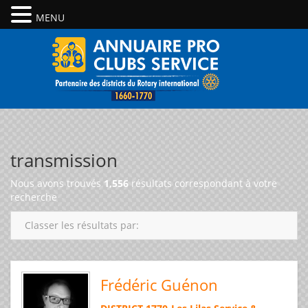
MENU
transmission
Nous avons trouvés
1,556
résultats correspondant à votre
recherche
Classer les résultats par:
Frédéric Guénon