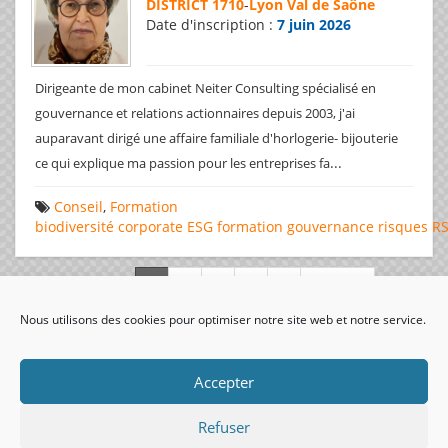
DISTRICT 1710
-
Lyon Val de Saône
Date d'inscription :
7 juin 2026
Dirigeante de mon cabinet Neiter Consulting spécialisé en
gouvernance et relations actionnaires depuis 2003, j'ai
auparavant dirigé une affaire familiale d'horlogerie- bijouterie
...
ce qui explique ma passion pour les entreprises fa
Conseil
,
Formation
biodiversité
corporate
ESG
formation
gouvernance
risques
R
Page 1 de 312
Nous utilisons des cookies pour optimiser notre site web et notre service.
visiteurs uniques:
Accepter
Refuser