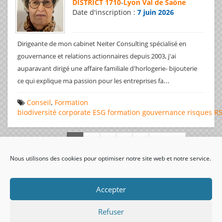
DISTRICT 1710
-
Lyon Val de Saône
Date d'inscription :
7 juin 2026
Dirigeante de mon cabinet Neiter Consulting spécialisé en
gouvernance et relations actionnaires depuis 2003, j'ai
auparavant dirigé une affaire familiale d'horlogerie- bijouterie
...
ce qui explique ma passion pour les entreprises fa
Conseil
,
Formation
biodiversité
corporate
ESG
formation
gouvernance
risques
R
Page 1 de 312
Nous utilisons des cookies pour optimiser notre site web et notre service.
visiteurs uniques:
Accepter
Refuser