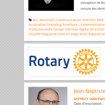
conception de leu
conçois des ident
Art
,
Associatif
,
Communication
,
Internet
,
Web 
Association
branding
brochure…
Communicatio
institutionnelle
Design éditorial
digital
Direction
visuelle
Magazine
mise en page
print
Rapport a
Jean-Baptist
DISTRICT 1660
-
Pari
Date d'inscription :