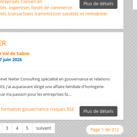
ntreprises
Conseil en
Plus de détails
tés.
expertises
fonds de commerce.
étés
transactions
transmission sociétés et immobilier.
ER
 Val de Saône
7 juin 2026
net Neiter Consulting spécialisé en gouvernance et relations
3, j'ai auparavant dirigé une affaire familiale d'horlogerie-
...
ique ma passion pour les entreprises fa
formation
gouvernance
risques
RSE
Plus de détails
Page 1 de 312