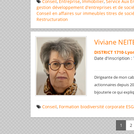
Conseil
,
Entreprise
,
Immobilier
,
Service Aux E
gestion
développement d'entreprises et de socié
Conseil en affaires
sur immeubles
titres de soci
Restructuration
Viviane NEIT
DISTRICT 1710
-
Lyon
Date d'inscription :
Dirigeante de mon cabi
actionnaires depuis 200
bijouterie ce qui expl
Conseil
,
Formation
biodiversité
corporate
ESG