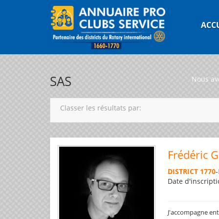
ACC
SAS
Nous av
Classer les résultats par:
Frédéric 
DISTRICT 1770
-
Date d'inscripti
J'accompagne entre