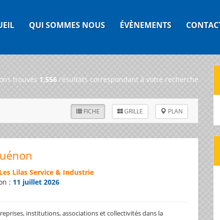
UEIL
QUI SOMMES NOUS
ÉVÈNEMENTS
CONTAC
ons trouvés
1,556
résultats correspondant à votre recherche
FICHE
GRILLE
PLAN
Guénon
Les Lilas Service & Industrie
on :
11 juillet 2026
prises, institutions, associations et collectivités dans la