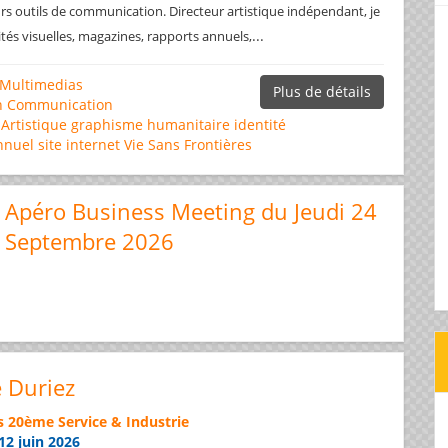
rs outils de communication. Directeur artistique indépendant, je
...
ités visuelles, magazines, rapports annuels,
Multimedias
Plus de détails
n
Communication
 Artistique
graphisme
humanitaire
identité
nnuel
site internet
Vie Sans Frontières
Apéro Business Meeting du Jeudi 24
Septembre 2026
e Duriez
s 20ème Service & Industrie
12 juin 2026