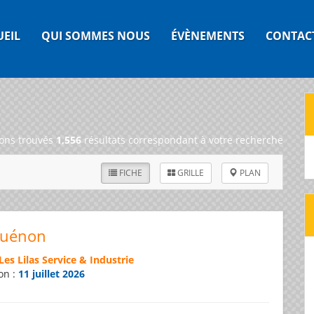
UEIL
QUI SOMMES NOUS
ÉVÈNEMENTS
CONTAC
ons trouvés
1,556
résultats correspondant à votre recherche
FICHE
GRILLE
PLAN
Guénon
Les Lilas Service & Industrie
on :
11 juillet 2026