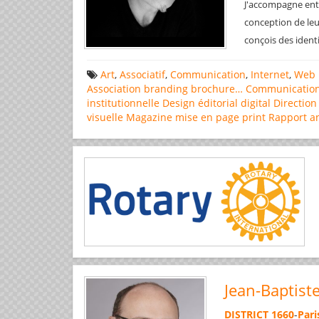
J'accompagne entre
conception de leu
conçois des ident
Art
,
Associatif
,
Communication
,
Internet
,
Web 
Association
branding
brochure…
Communicatio
institutionnelle
Design éditorial
digital
Direction
visuelle
Magazine
mise en page
print
Rapport a
Jean-Baptist
DISTRICT 1660
-
Pari