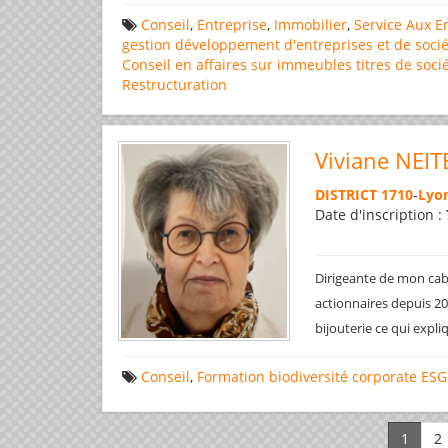
Conseil
,
Entreprise
,
Immobilier
,
Service Aux E
gestion
développement d'entreprises et de socié
Conseil en affaires
sur immeubles
titres de soci
Restructuration
Viviane NEIT
DISTRICT 1710
-
Lyon
Date d'inscription :
Dirigeante de mon cabi
actionnaires depuis 200
bijouterie ce qui expl
Conseil
,
Formation
biodiversité
corporate
ESG