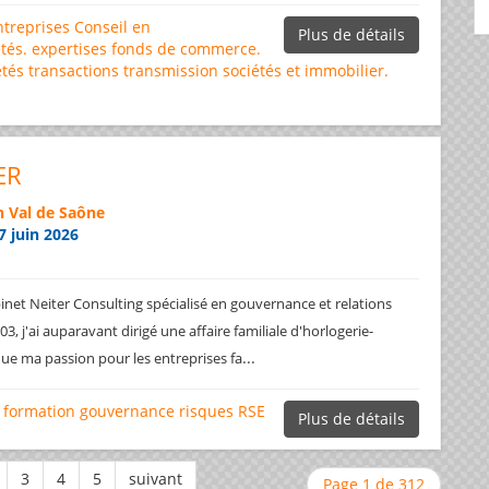
ntreprises
Conseil en
Plus de détails
tés.
expertises
fonds de commerce.
étés
transactions
transmission sociétés et immobilier.
ER
 Val de Saône
7 juin 2026
net Neiter Consulting spécialisé en gouvernance et relations
3, j'ai auparavant dirigé une affaire familiale d'horlogerie-
...
ique ma passion pour les entreprises fa
formation
gouvernance
risques
RSE
Plus de détails
Page 1 de 312