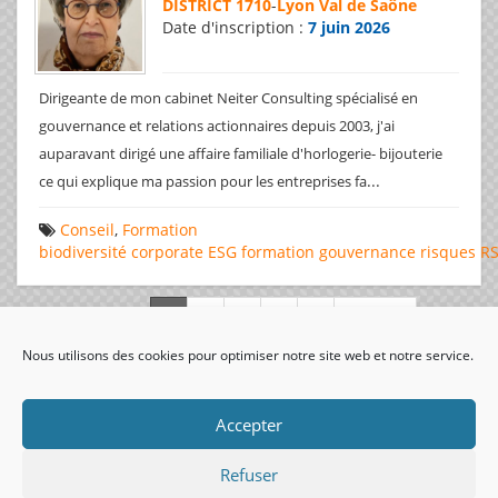
DISTRICT 1710
-
Lyon Val de Saône
Date d'inscription :
7 juin 2026
Dirigeante de mon cabinet Neiter Consulting spécialisé en
gouvernance et relations actionnaires depuis 2003, j'ai
auparavant dirigé une affaire familiale d'horlogerie- bijouterie
...
ce qui explique ma passion pour les entreprises fa
Conseil
,
Formation
biodiversité
corporate
ESG
formation
gouvernance
risques
R
Page 1 de 312
Nous utilisons des cookies pour optimiser notre site web et notre service.
visiteurs uniques:
Accepter
Refuser