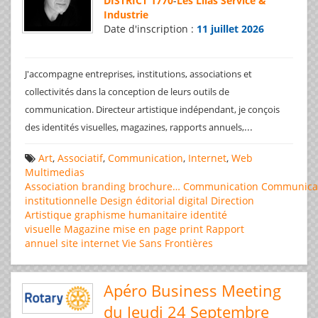
DISTRICT 1770
-
Les Lilas Service &
Industrie
Date d'inscription :
11 juillet 2026
J'accompagne entreprises, institutions, associations et
collectivités dans la conception de leurs outils de
communication. Directeur artistique indépendant, je conçois
...
des identités visuelles, magazines, rapports annuels,
Art
,
Associatif
,
Communication
,
Internet
,
Web
Multimedias
Association
branding
brochure…
Communication
Communica
institutionnelle
Design éditorial
digital
Direction
Artistique
graphisme
humanitaire
identité
visuelle
Magazine
mise en page
print
Rapport
annuel
site internet
Vie Sans Frontières
Apéro Business Meeting
du Jeudi 24 Septembre