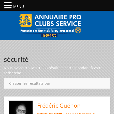
MENU
sécurité
Nous avons trouvés
1,556
résultats correspondant à votre
recherche
Classer les résultats par:
Frédéric Guénon