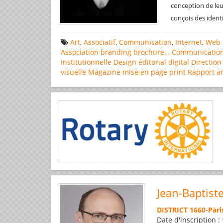
conception de leu
conçois des ident
Art
,
Associatif
,
Communication
,
Internet
,
Web 
Association
branding
brochure…
Communicatio
institutionnelle
Design éditorial
digital
Direction
visuelle
Magazine
mise en page
print
Rapport a
Jean-Baptist
DISTRICT 1660
-
Pari
Date d'inscription :