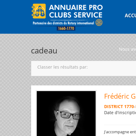
ACC
cadeau
Nous av
Classer les résultats par:
Frédéric 
DISTRICT 1770
-
Date d'inscripti
J'accompagne entre