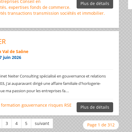
ntreprises
Conseil en
Plus de détails
tés.
expertises
fonds de commerce.
étés
transactions
transmission sociétés et immobilier.
ER
 Val de Saône
7 juin 2026
net Neiter Consulting spécialisé en gouvernance et relations
3, j'ai auparavant dirigé une affaire familiale d'horlogerie-
...
ique ma passion pour les entreprises fa
formation
gouvernance
risques
RSE
Plus de détails
Page 1 de 312