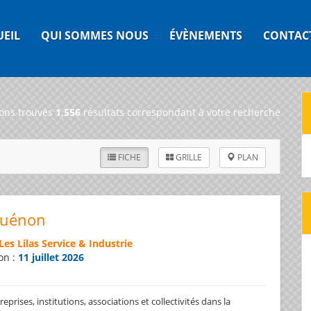
UEIL
QUI SOMMES NOUS
ÉVÈNEMENTS
CONTAC
ons trouvés
1,556
résultats correspondant à votre recherche
FICHE
GRILLE
PLAN
Guénon
Les Lilas Service & Industrie
on :
11 juillet 2026
prises, institutions, associations et collectivités dans la