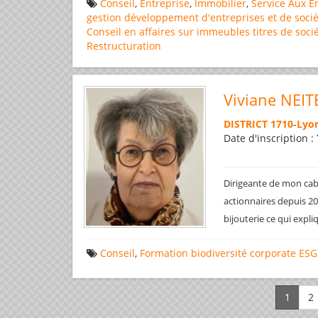
Conseil
,
Entreprise
,
Immobilier
,
Service Aux E
gestion
développement d'entreprises et de socié
Conseil en affaires
sur immeubles
titres de soci
Restructuration
Viviane NEIT
DISTRICT 1710
-
Lyon
Date d'inscription :
Dirigeante de mon cabi
actionnaires depuis 200
bijouterie ce qui expl
Conseil
,
Formation
biodiversité
corporate
ESG