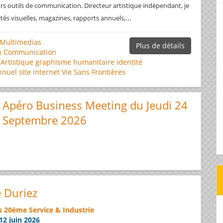
rs outils de communication. Directeur artistique indépendant, je
...
ités visuelles, magazines, rapports annuels,
Multimedias
Plus de détails
n
Communication
 Artistique
graphisme
humanitaire
identité
nnuel
site internet
Vie Sans Frontières
Apéro Business Meeting du Jeudi 24
Septembre 2026
e Duriez
s 20ème Service & Industrie
12 juin 2026