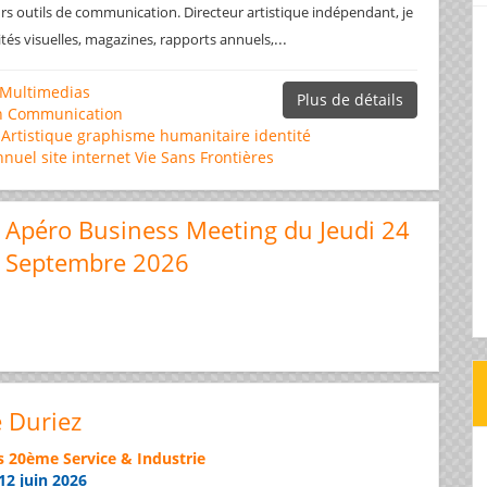
rs outils de communication. Directeur artistique indépendant, je
...
ités visuelles, magazines, rapports annuels,
Multimedias
Plus de détails
n
Communication
 Artistique
graphisme
humanitaire
identité
nnuel
site internet
Vie Sans Frontières
Apéro Business Meeting du Jeudi 24
Septembre 2026
e Duriez
s 20ème Service & Industrie
12 juin 2026