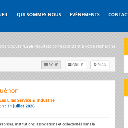
UEIL
QUI SOMMES NOUS
ÉVÈNEMENTS
CONTAC
ons trouvés
1,556
résultats correspondant à votre recherche
FICHE
GRILLE
PLAN
Guénon
Les Lilas Service & Industrie
on :
11 juillet 2026
prises, institutions, associations et collectivités dans la