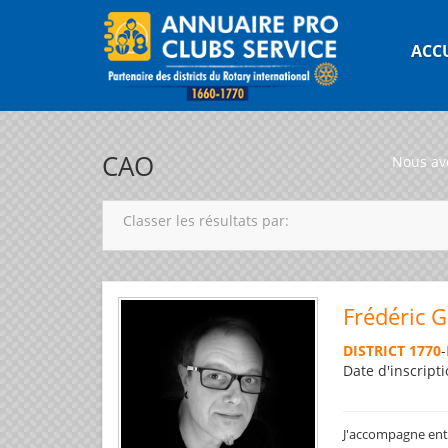
ACC
CAO
Nous av
Classer les résultats par:
Frédéric 
DISTRICT 1770
-
Date d'inscripti
J'accompagne entre