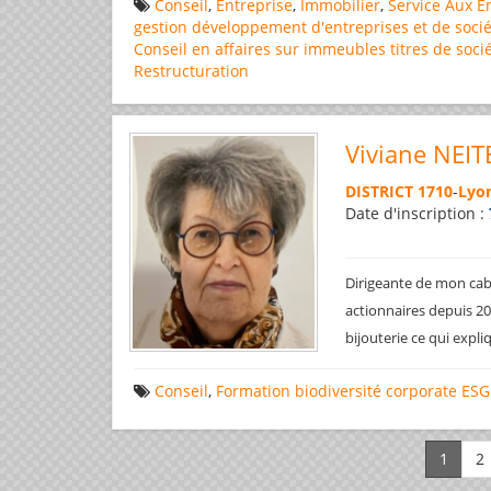
Conseil
,
Entreprise
,
Immobilier
,
Service Aux E
gestion
développement d'entreprises et de socié
Conseil en affaires
sur immeubles
titres de soci
Restructuration
Viviane NEIT
DISTRICT 1710
-
Lyon
Date d'inscription :
Dirigeante de mon cabi
actionnaires depuis 200
bijouterie ce qui expl
Conseil
,
Formation
biodiversité
corporate
ESG