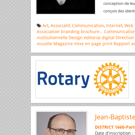
conception de leu
conçois des ident
Art
,
Associatif
,
Communication
,
Internet
,
Web 
Association
branding
brochure…
Communicatio
institutionnelle
Design éditorial
digital
Direction
visuelle
Magazine
mise en page
print
Rapport a
Jean-Baptist
DISTRICT 1660
-
Pari
Date d'inscription :