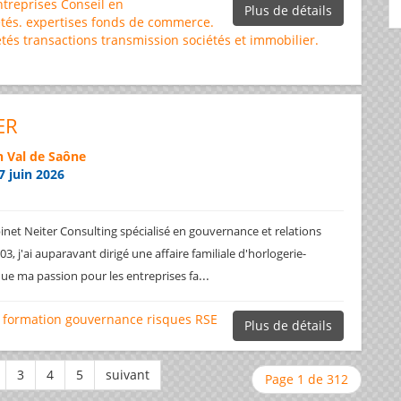
ntreprises
Conseil en
Plus de détails
tés.
expertises
fonds de commerce.
étés
transactions
transmission sociétés et immobilier.
ER
 Val de Saône
7 juin 2026
net Neiter Consulting spécialisé en gouvernance et relations
3, j'ai auparavant dirigé une affaire familiale d'horlogerie-
...
ique ma passion pour les entreprises fa
formation
gouvernance
risques
RSE
Plus de détails
Page 1 de 312