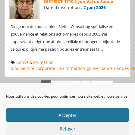
DISTRICT 1710
-
Lyon Val de Saône
Date d'inscription :
7 juin 2026
Dirigeante de mon cabinet Neiter Consulting spécialisé en
gouvernance et relations actionnaires depuis 2003, j'ai
auparavant dirigé une affaire familiale d'horlogerie- bijouterie
...
ce qui explique ma passion pour les entreprises fa
Conseil
,
Formation
biodiversité
corporate
ESG
formation
gouvernance
risques
R
Page 1 de 312
Nous utilisons des cookies pour optimiser notre site web et notre service.
visiteurs uniques:
Accepter
Refuser