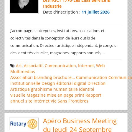
DISTRICT 1770
-
Les Lilas Service &
Industrie
Date d'inscription :
11 juillet 2026
J'accompagne entreprises, institutions, associations et
collectivités dans la conception de leurs outils de
communication. Directeur artistique indépendant, je conçois
...
des identités visuelles, magazines, rapports annuels,
Art
,
Associatif
,
Communication
,
Internet
,
Web
Multimedias
Association
branding
brochure…
Communication
Communica
institutionnelle
Design éditorial
digital
Direction
Artistique
graphisme
humanitaire
identité
visuelle
Magazine
mise en page
print
Rapport
annuel
site internet
Vie Sans Frontières
Apéro Business Meeting
du Jeudi 24 Septembre