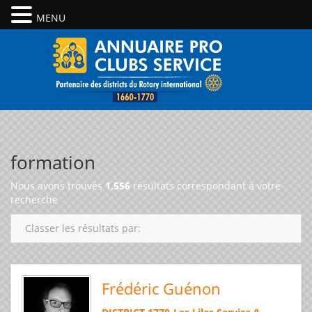
MENU
formation
Nous avons trouvés
1,556
résultats correspondant à votre
recherche
Classer les résultats par:
Frédéric Guénon