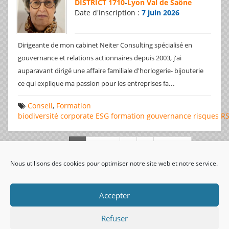
DISTRICT 1710
-
Lyon Val de Saône
Date d'inscription :
7 juin 2026
Dirigeante de mon cabinet Neiter Consulting spécialisé en
gouvernance et relations actionnaires depuis 2003, j'ai
auparavant dirigé une affaire familiale d'horlogerie- bijouterie
...
ce qui explique ma passion pour les entreprises fa
Conseil
,
Formation
biodiversité
corporate
ESG
formation
gouvernance
risques
R
Page 1 de 312
Nous utilisons des cookies pour optimiser notre site web et notre service.
visiteurs uniques:
Accepter
Refuser