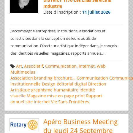
DISTRICT 1770
-
Les Lilas Service &
Industrie
Date d'inscription :
11 juillet 2026
J'accompagne entreprises, institutions, associations et
collectivités dans la conception de leurs outils de
communication. Directeur artistique indépendant, je conçois
...
des identités visuelles, magazines, rapports annuels,
Art
,
Associatif
,
Communication
,
Internet
,
Web
Multimedias
Association
branding
brochure…
Communication
Communica
institutionnelle
Design éditorial
digital
Direction
Artistique
graphisme
humanitaire
identité
visuelle
Magazine
mise en page
print
Rapport
annuel
site internet
Vie Sans Frontières
Apéro Business Meeting
du Jeudi 24 Septembre