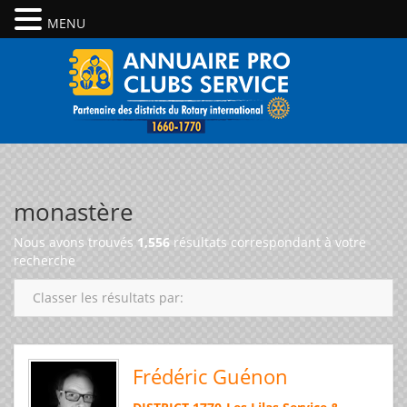
MENU
monastère
Nous avons trouvés
1,556
résultats correspondant à votre
recherche
Classer les résultats par:
Frédéric Guénon