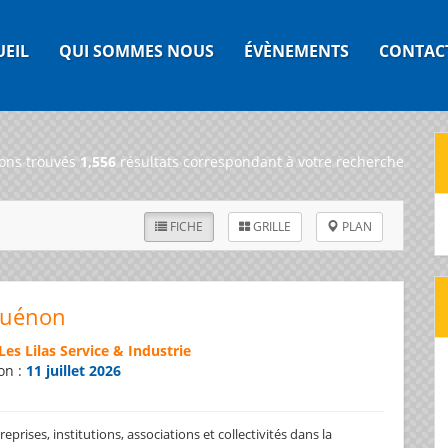
UEIL
QUI SOMMES NOUS
ÉVÈNEMENTS
CONTAC
ons trouvés
1,556
résultats correspondant à votre recherche
FICHE
GRILLE
PLAN
Guénon
Les Lilas Service & Industrie
on :
11 juillet 2026
prises, institutions, associations et collectivités dans la