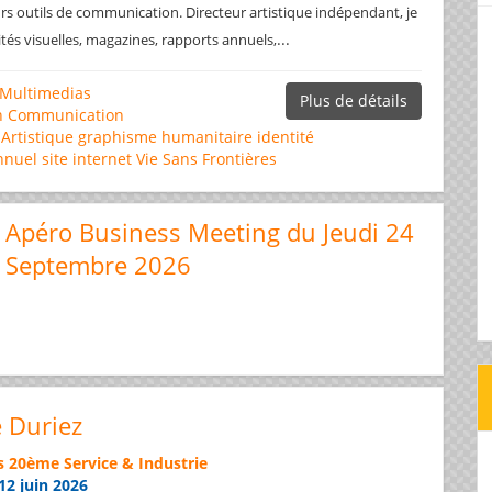
rs outils de communication. Directeur artistique indépendant, je
...
ités visuelles, magazines, rapports annuels,
Multimedias
Plus de détails
n
Communication
 Artistique
graphisme
humanitaire
identité
nnuel
site internet
Vie Sans Frontières
Apéro Business Meeting du Jeudi 24
Septembre 2026
e Duriez
s 20ème Service & Industrie
12 juin 2026