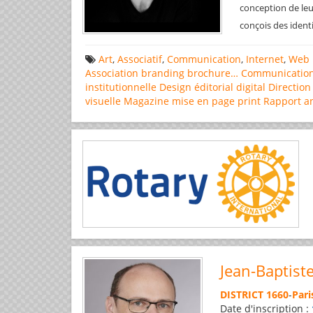
conception de leu
conçois des ident
Art
,
Associatif
,
Communication
,
Internet
,
Web 
Association
branding
brochure…
Communicatio
institutionnelle
Design éditorial
digital
Direction
visuelle
Magazine
mise en page
print
Rapport a
Jean-Baptist
DISTRICT 1660
-
Pari
Date d'inscription :