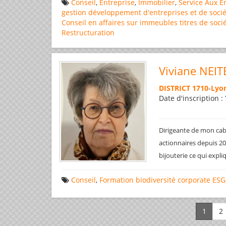
Conseil
,
Entreprise
,
Immobilier
,
Service Aux E
gestion
développement d'entreprises et de socié
Conseil en affaires
sur immeubles
titres de soci
Restructuration
Viviane NEIT
DISTRICT 1710
-
Lyon
Date d'inscription :
Dirigeante de mon cabi
actionnaires depuis 200
bijouterie ce qui expl
Conseil
,
Formation
biodiversité
corporate
ESG