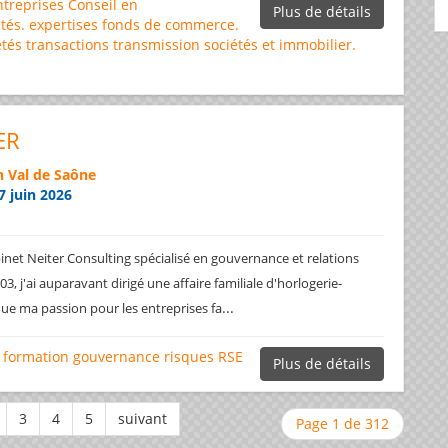
ntreprises
Conseil en
Plus de détails
tés.
expertises
fonds de commerce.
étés
transactions
transmission sociétés et immobilier.
ER
 Val de Saône
7 juin 2026
net Neiter Consulting spécialisé en gouvernance et relations
3, j'ai auparavant dirigé une affaire familiale d'horlogerie-
...
ique ma passion pour les entreprises fa
formation
gouvernance
risques
RSE
Plus de détails
Page 1 de 312