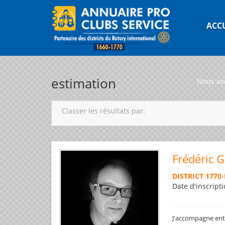
ACC
estimation
Nous av
Classer les résultats par:
Frédéric 
DISTRICT 1770
-
Date d'inscripti
J'accompagne entre