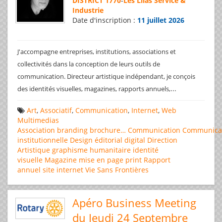
DISTRICT 1770
-
Les Lilas Service &
Industrie
Date d'inscription :
11 juillet 2026
J'accompagne entreprises, institutions, associations et
collectivités dans la conception de leurs outils de
communication. Directeur artistique indépendant, je conçois
...
des identités visuelles, magazines, rapports annuels,
Art
,
Associatif
,
Communication
,
Internet
,
Web
Multimedias
Association
branding
brochure…
Communication
Communica
institutionnelle
Design éditorial
digital
Direction
Artistique
graphisme
humanitaire
identité
visuelle
Magazine
mise en page
print
Rapport
annuel
site internet
Vie Sans Frontières
Apéro Business Meeting
du Jeudi 24 Septembre