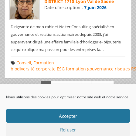
DISTRICT 1710
-
Lyon Val de Saône
Date d'inscription :
7 juin 2026
Dirigeante de mon cabinet Neiter Consulting spécialisé en
gouvernance et relations actionnaires depuis 2003, j'ai
auparavant dirigé une affaire familiale d'horlogerie- bijouterie
...
ce qui explique ma passion pour les entreprises fa
Conseil
,
Formation
biodiversité
corporate
ESG
formation
gouvernance
risques
R
Page 1 de 312
Nous utilisons des cookies pour optimiser notre site web et notre service.
visiteurs uniques:
Accepter
Refuser