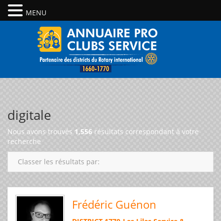
MENU
digitale
Nous avons trouvés
1,556
résultats correspondant à votre
recherche
Classer les résultats par:
Frédéric Guénon