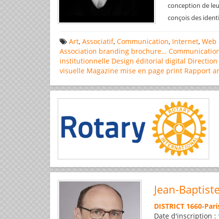
conception de leu
conçois des ident
Art
,
Associatif
,
Communication
,
Internet
,
Web 
Association
branding
brochure…
Communicatio
institutionnelle
Design éditorial
digital
Direction
visuelle
Magazine
mise en page
print
Rapport a
Jean-Baptist
DISTRICT 1660
-
Pari
Date d'inscription :