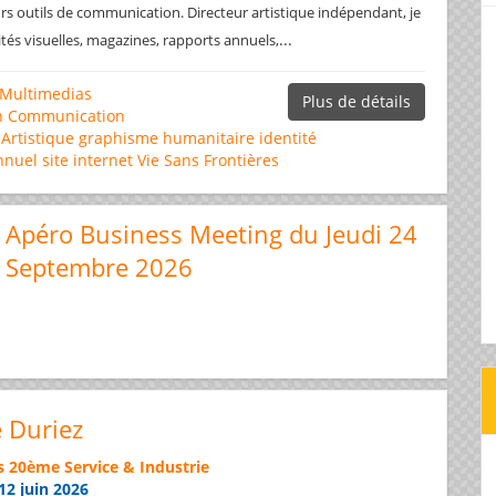
rs outils de communication. Directeur artistique indépendant, je
...
ités visuelles, magazines, rapports annuels,
Multimedias
Plus de détails
n
Communication
 Artistique
graphisme
humanitaire
identité
nnuel
site internet
Vie Sans Frontières
Apéro Business Meeting du Jeudi 24
Septembre 2026
e Duriez
s 20ème Service & Industrie
12 juin 2026