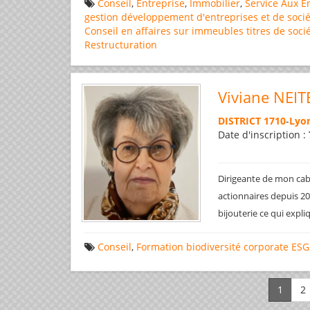
Conseil
,
Entreprise
,
Immobilier
,
Service Aux E
gestion
développement d'entreprises et de socié
Conseil en affaires
sur immeubles
titres de soci
Restructuration
Viviane NEIT
DISTRICT 1710
-
Lyon
Date d'inscription :
Dirigeante de mon cabi
actionnaires depuis 200
bijouterie ce qui expl
Conseil
,
Formation
biodiversité
corporate
ESG