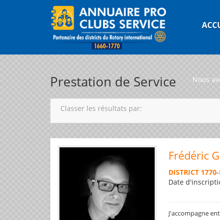
ACC
Prestation de Service
Nous av
Classer les résultats par:
Frédéric 
DISTRICT 1770
-
Date d'inscripti
J'accompagne entre