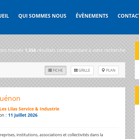
UEIL
QUI SOMMES NOUS
ÉVÈNEMENTS
CONTAC
ons trouvés
1,556
résultats correspondant à votre recherche
FICHE
GRILLE
PLAN
Guénon
Les Lilas Service & Industrie
on :
11 juillet 2026
prises, institutions, associations et collectivités dans la