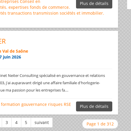
ntreprises
Conseil en
Plus de détails
tés.
expertises
fonds de commerce.
étés
transactions
transmission sociétés et immobilier.
ER
 Val de Saône
7 juin 2026
net Neiter Consulting spécialisé en gouvernance et relations
3, j'ai auparavant dirigé une affaire familiale d'horlogerie-
...
ique ma passion pour les entreprises fa
formation
gouvernance
risques
RSE
Plus de détails
Page 1 de 312