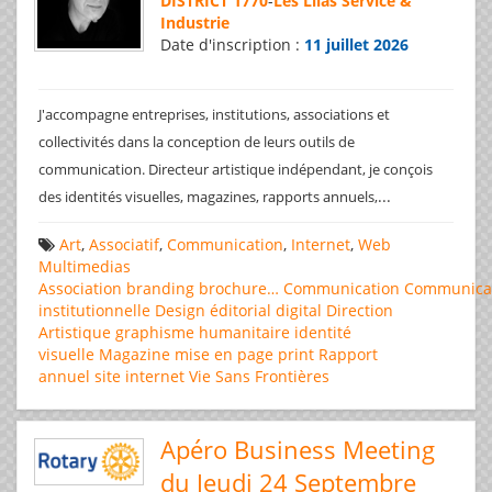
DISTRICT 1770
-
Les Lilas Service &
Industrie
Date d'inscription :
11 juillet 2026
J'accompagne entreprises, institutions, associations et
collectivités dans la conception de leurs outils de
communication. Directeur artistique indépendant, je conçois
...
des identités visuelles, magazines, rapports annuels,
Art
,
Associatif
,
Communication
,
Internet
,
Web
Multimedias
Association
branding
brochure…
Communication
Communica
institutionnelle
Design éditorial
digital
Direction
Artistique
graphisme
humanitaire
identité
visuelle
Magazine
mise en page
print
Rapport
annuel
site internet
Vie Sans Frontières
Apéro Business Meeting
du Jeudi 24 Septembre