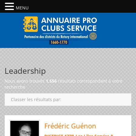
MENU
Leadership
Nous avons trouvés
1,556
résultats correspondant à votre
recherche
Classer les résultats par:
Frédéric Guénon