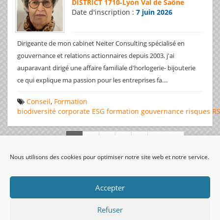
DISTRICT 1710
-
Lyon Val de Saône
Date d'inscription :
7 juin 2026
Dirigeante de mon cabinet Neiter Consulting spécialisé en
gouvernance et relations actionnaires depuis 2003, j'ai
auparavant dirigé une affaire familiale d'horlogerie- bijouterie
...
ce qui explique ma passion pour les entreprises fa
Conseil
,
Formation
biodiversité
corporate
ESG
formation
gouvernance
risques
R
Page 1 de 312
Nous utilisons des cookies pour optimiser notre site web et notre service.
visiteurs uniques:
Accepter
Refuser