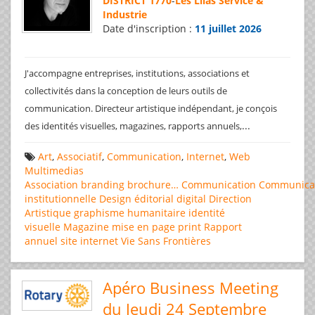
DISTRICT 1770
-
Les Lilas Service &
Industrie
Date d'inscription :
11 juillet 2026
J'accompagne entreprises, institutions, associations et
collectivités dans la conception de leurs outils de
communication. Directeur artistique indépendant, je conçois
...
des identités visuelles, magazines, rapports annuels,
Art
,
Associatif
,
Communication
,
Internet
,
Web
Multimedias
Association
branding
brochure…
Communication
Communica
institutionnelle
Design éditorial
digital
Direction
Artistique
graphisme
humanitaire
identité
visuelle
Magazine
mise en page
print
Rapport
annuel
site internet
Vie Sans Frontières
Apéro Business Meeting
du Jeudi 24 Septembre