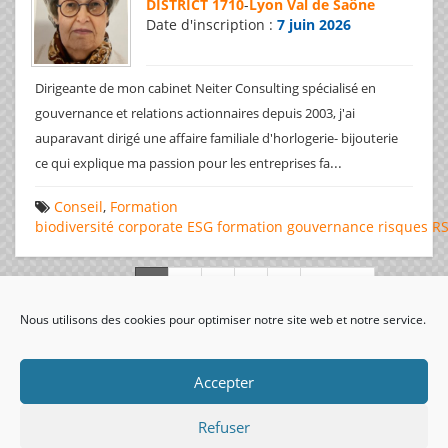
DISTRICT 1710
-
Lyon Val de Saône
Date d'inscription :
7 juin 2026
Dirigeante de mon cabinet Neiter Consulting spécialisé en
gouvernance et relations actionnaires depuis 2003, j'ai
auparavant dirigé une affaire familiale d'horlogerie- bijouterie
...
ce qui explique ma passion pour les entreprises fa
Conseil
,
Formation
biodiversité
corporate
ESG
formation
gouvernance
risques
R
Page 1 de 312
Nous utilisons des cookies pour optimiser notre site web et notre service.
visiteurs uniques:
Accepter
Refuser