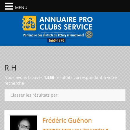
MENU
R.H
Nous avons trouvés
1,556
résultats correspondant à votre
recherche
Classer les résultats par:
Frédéric Guénon