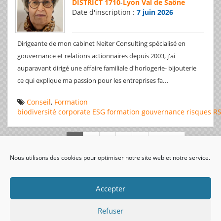
DISTRICT 1710
-
Lyon Val de Saône
Date d'inscription :
7 juin 2026
Dirigeante de mon cabinet Neiter Consulting spécialisé en
gouvernance et relations actionnaires depuis 2003, j'ai
auparavant dirigé une affaire familiale d'horlogerie- bijouterie
...
ce qui explique ma passion pour les entreprises fa
Conseil
,
Formation
biodiversité
corporate
ESG
formation
gouvernance
risques
R
Page 1 de 312
Nous utilisons des cookies pour optimiser notre site web et notre service.
visiteurs uniques:
Accepter
Refuser