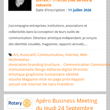
DISTRICT 1770
-
Les Lilas Service &
Industrie
Date d'inscription :
11 juillet 2026
J'accompagne entreprises, institutions, associations et
collectivités dans la conception de leurs outils de
communication. Directeur artistique indépendant, je conçois
...
des identités visuelles, magazines, rapports annuels,
Art
,
Associatif
,
Communication
,
Internet
,
Web
Multimedias
Association
branding
brochure…
Communication
Communica
institutionnelle
Design éditorial
digital
Direction
Artistique
graphisme
humanitaire
identité
visuelle
Magazine
mise en page
print
Rapport
annuel
site internet
Vie Sans Frontières
Apéro Business Meeting
du Jeudi 24 Septembre