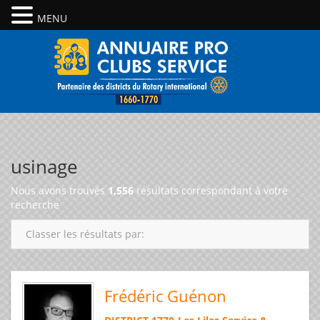
MENU
usinage
Nous avons trouvés
1,556
résultats correspondant à votre
recherche
Classer les résultats par:
Frédéric Guénon