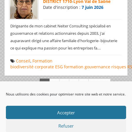
DISTRICT 1710
-
Lyon Val de Saône
Date d'inscription :
7 juin 2026
Dirigeante de mon cabinet Neiter Consulting spécialisé en
gouvernance et relations actionnaires depuis 2003, j'ai
auparavant dirigé une affaire familiale d'horlogerie- bijouterie
...
ce qui explique ma passion pour les entreprises fa
Conseil
,
Formation
biodiversité
corporate
ESG
formation
gouvernance
risques
R
Page 1 de 312
Nous utilisons des cookies pour optimiser notre site web et notre service.
visiteurs uniques:
Accepter
Refuser