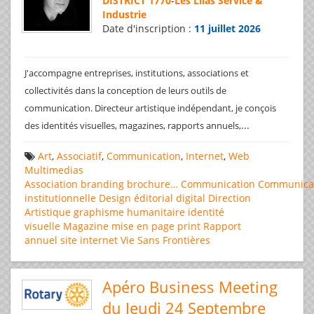
DISTRICT 1770
-
Les Lilas Service &
Industrie
Date d'inscription :
11 juillet 2026
J'accompagne entreprises, institutions, associations et
collectivités dans la conception de leurs outils de
communication. Directeur artistique indépendant, je conçois
...
des identités visuelles, magazines, rapports annuels,
Art
,
Associatif
,
Communication
,
Internet
,
Web
Multimedias
Association
branding
brochure…
Communication
Communica
institutionnelle
Design éditorial
digital
Direction
Artistique
graphisme
humanitaire
identité
visuelle
Magazine
mise en page
print
Rapport
annuel
site internet
Vie Sans Frontières
Apéro Business Meeting
du Jeudi 24 Septembre