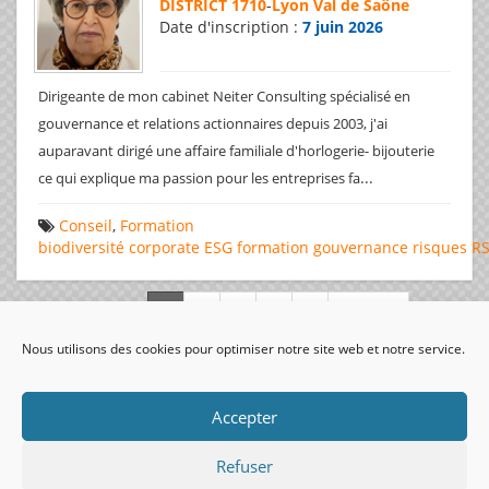
DISTRICT 1710
-
Lyon Val de Saône
Date d'inscription :
7 juin 2026
Dirigeante de mon cabinet Neiter Consulting spécialisé en
gouvernance et relations actionnaires depuis 2003, j'ai
auparavant dirigé une affaire familiale d'horlogerie- bijouterie
...
ce qui explique ma passion pour les entreprises fa
Conseil
,
Formation
biodiversité
corporate
ESG
formation
gouvernance
risques
R
Page 1 de 312
Nous utilisons des cookies pour optimiser notre site web et notre service.
visiteurs uniques:
Accepter
Refuser