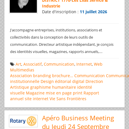
DISTRICT 1770
-
Les Lilas Service &
Industrie
Date d'inscription :
11 juillet 2026
J'accompagne entreprises, institutions, associations et
collectivités dans la conception de leurs outils de
communication. Directeur artistique indépendant, je conçois
...
des identités visuelles, magazines, rapports annuels,
Art
,
Associatif
,
Communication
,
Internet
,
Web
Multimedias
Association
branding
brochure…
Communication
Communica
institutionnelle
Design éditorial
digital
Direction
Artistique
graphisme
humanitaire
identité
visuelle
Magazine
mise en page
print
Rapport
annuel
site internet
Vie Sans Frontières
Apéro Business Meeting
du Jeudi 24 Septembre