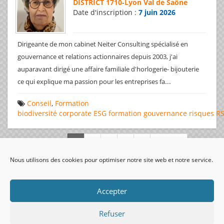
DISTRICT 1710
-
Lyon Val de Saône
Date d'inscription :
7 juin 2026
Dirigeante de mon cabinet Neiter Consulting spécialisé en
gouvernance et relations actionnaires depuis 2003, j'ai
auparavant dirigé une affaire familiale d'horlogerie- bijouterie
...
ce qui explique ma passion pour les entreprises fa
Conseil
,
Formation
biodiversité
corporate
ESG
formation
gouvernance
risques
R
Page 1 de 312
Nous utilisons des cookies pour optimiser notre site web et notre service.
visiteurs uniques:
Accepter
Refuser