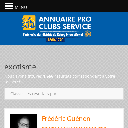
MENU
exotisme
Nous avons trouvés
1,556
résultats correspondant à votre
recherche
Classer les résultats par:
Frédéric Guénon