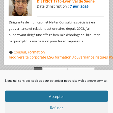
DISTRICT 1710
-
Lyon Val de Saône
Date d'inscription :
7 juin 2026
Dirigeante de mon cabinet Neiter Consulting spécialisé en
gouvernance et relations actionnaires depuis 2003, j'ai
auparavant dirigé une affaire familiale d'horlogerie- bijouterie
...
ce qui explique ma passion pour les entreprises fa
Conseil
,
Formation
biodiversité
corporate
ESG
formation
gouvernance
risques
R
Page 1 de 312
Nous utilisons des cookies pour optimiser notre site web et notre service.
visiteurs uniques:
Accepter
Refuser