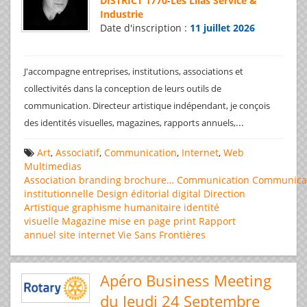
DISTRICT 1770
-
Les Lilas Service &
Industrie
Date d'inscription :
11 juillet 2026
J'accompagne entreprises, institutions, associations et
collectivités dans la conception de leurs outils de
communication. Directeur artistique indépendant, je conçois
...
des identités visuelles, magazines, rapports annuels,
Art
,
Associatif
,
Communication
,
Internet
,
Web
Multimedias
Association
branding
brochure…
Communication
Communica
institutionnelle
Design éditorial
digital
Direction
Artistique
graphisme
humanitaire
identité
visuelle
Magazine
mise en page
print
Rapport
annuel
site internet
Vie Sans Frontières
Apéro Business Meeting
du Jeudi 24 Septembre