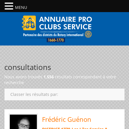
MENU
consultations
Nous avons trouvés
1,556
résultats correspondant à votre
recherche
Classer les résultats par:
Frédéric Guénon