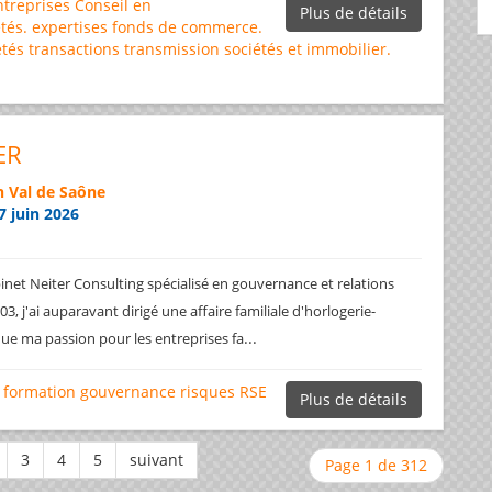
ntreprises
Conseil en
Plus de détails
tés.
expertises
fonds de commerce.
étés
transactions
transmission sociétés et immobilier.
ER
 Val de Saône
7 juin 2026
net Neiter Consulting spécialisé en gouvernance et relations
3, j'ai auparavant dirigé une affaire familiale d'horlogerie-
...
ique ma passion pour les entreprises fa
formation
gouvernance
risques
RSE
Plus de détails
Page 1 de 312