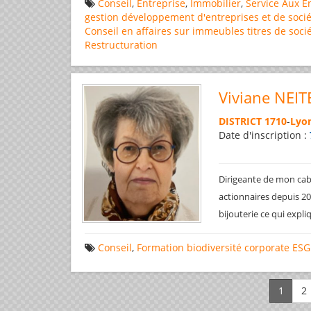
Conseil
,
Entreprise
,
Immobilier
,
Service Aux E
gestion
développement d'entreprises et de socié
Conseil en affaires
sur immeubles
titres de soci
Restructuration
Viviane NEIT
DISTRICT 1710
-
Lyon
Date d'inscription :
Dirigeante de mon cabi
actionnaires depuis 200
bijouterie ce qui expl
Conseil
,
Formation
biodiversité
corporate
ESG