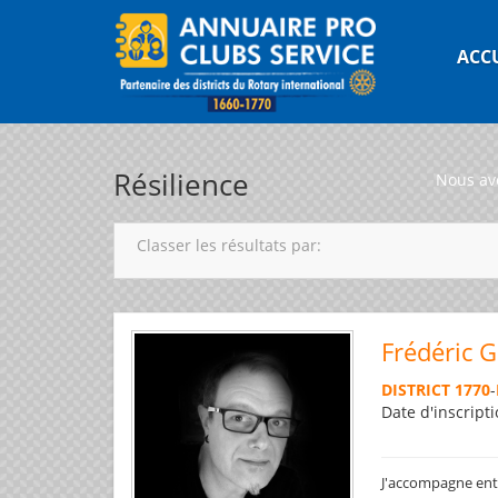
ACC
Résilience
Nous av
Classer les résultats par:
Frédéric 
DISTRICT 1770
-
Date d'inscripti
J'accompagne entre