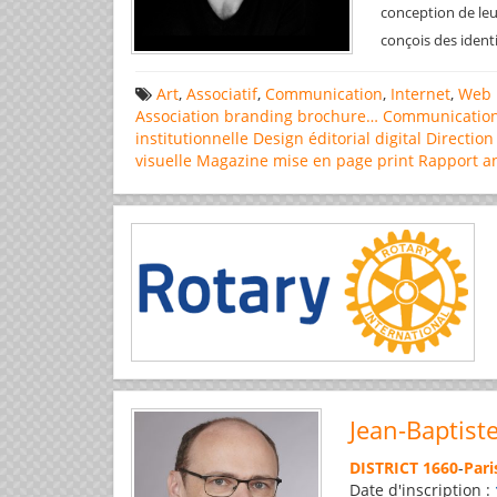
conception de leu
conçois des ident
Art
,
Associatif
,
Communication
,
Internet
,
Web 
Association
branding
brochure…
Communicatio
institutionnelle
Design éditorial
digital
Direction
visuelle
Magazine
mise en page
print
Rapport a
Jean-Baptist
DISTRICT 1660
-
Pari
Date d'inscription :