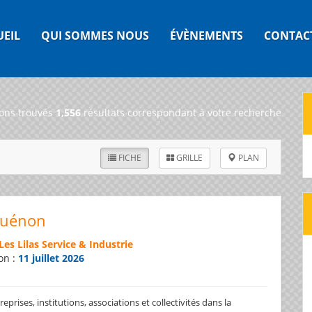
UEIL
QUI SOMMES NOUS
ÉVÈNEMENTS
CONTAC
ons trouvés
1,556
résultats correspondant à votre recherche
FICHE
GRILLE
PLAN
Guénon
Les Lilas Service & Industrie
on :
11 juillet 2026
prises, institutions, associations et collectivités dans la