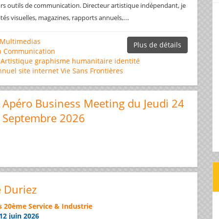
rs outils de communication. Directeur artistique indépendant, je
...
ités visuelles, magazines, rapports annuels,
Multimedias
Plus de détails
n
Communication
 Artistique
graphisme
humanitaire
identité
nnuel
site internet
Vie Sans Frontières
Apéro Business Meeting du Jeudi 24
Septembre 2026
e Duriez
s 20ème Service & Industrie
12 juin 2026