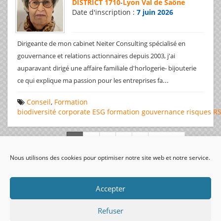
DISTRICT 1710
-
Lyon Val de Saône
Date d'inscription :
7 juin 2026
Dirigeante de mon cabinet Neiter Consulting spécialisé en
gouvernance et relations actionnaires depuis 2003, j'ai
auparavant dirigé une affaire familiale d'horlogerie- bijouterie
...
ce qui explique ma passion pour les entreprises fa
Conseil
,
Formation
biodiversité
corporate
ESG
formation
gouvernance
risques
R
Page 1 de 312
Nous utilisons des cookies pour optimiser notre site web et notre service.
visiteurs uniques:
Accepter
Refuser