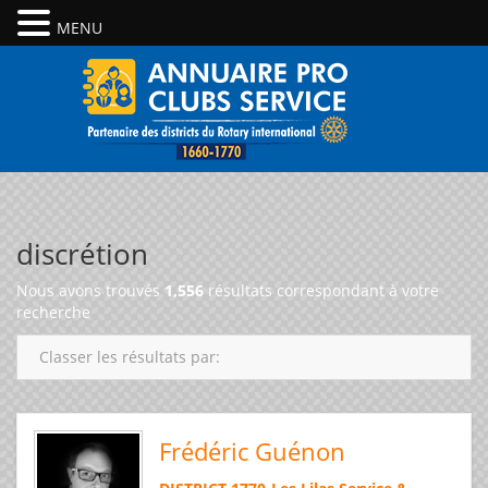
MENU
discrétion
Nous avons trouvés
1,556
résultats correspondant à votre
recherche
Classer les résultats par:
Frédéric Guénon