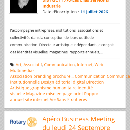
DISTRICT 1770
-
Les Lilas Service &
Industrie
Date d'inscription :
11 juillet 2026
J'accompagne entreprises, institutions, associations et
collectivités dans la conception de leurs outils de
communication. Directeur artistique indépendant, je conçois
...
des identités visuelles, magazines, rapports annuels,
Art
,
Associatif
,
Communication
,
Internet
,
Web
Multimedias
Association
branding
brochure…
Communication
Communica
institutionnelle
Design éditorial
digital
Direction
Artistique
graphisme
humanitaire
identité
visuelle
Magazine
mise en page
print
Rapport
annuel
site internet
Vie Sans Frontières
Apéro Business Meeting
du Jeudi 24 Septembre