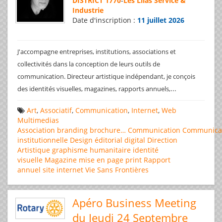
DISTRICT 1770
-
Les Lilas Service &
Industrie
Date d'inscription :
11 juillet 2026
J'accompagne entreprises, institutions, associations et
collectivités dans la conception de leurs outils de
communication. Directeur artistique indépendant, je conçois
...
des identités visuelles, magazines, rapports annuels,
Art
,
Associatif
,
Communication
,
Internet
,
Web
Multimedias
Association
branding
brochure…
Communication
Communica
institutionnelle
Design éditorial
digital
Direction
Artistique
graphisme
humanitaire
identité
visuelle
Magazine
mise en page
print
Rapport
annuel
site internet
Vie Sans Frontières
Apéro Business Meeting
du Jeudi 24 Septembre