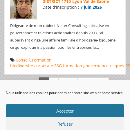
DISTRICT 1710
-
Lyon Val de Saône
Date d'inscription :
7 juin 2026
Dirigeante de mon cabinet Neiter Consulting spécialisé en
gouvernance et relations actionnaires depuis 2003, j'ai
auparavant dirigé une affaire familiale d'horlogerie- bijouterie
...
ce qui explique ma passion pour les entreprises fa
Conseil
,
Formation
biodiversité
corporate
ESG
formation
gouvernance
risques
R
Page 1 de 312
Nous utilisons des cookies pour optimiser notre site web et notre service.
visiteurs uniques:
Accepter
Refuser