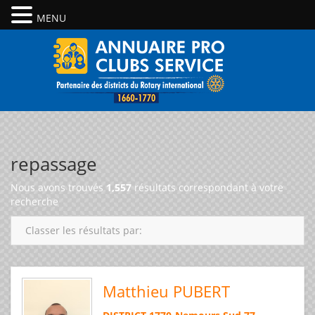
MENU
repassage
Nous avons trouvés
1,557
résultats correspondant à votre
recherche
Classer les résultats par:
Matthieu PUBERT