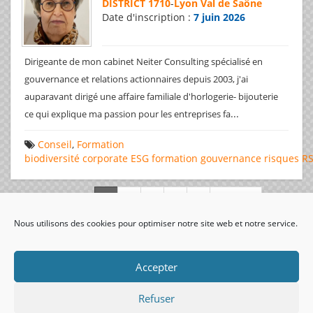
DISTRICT 1710
-
Lyon Val de Saône
Date d'inscription :
7 juin 2026
Dirigeante de mon cabinet Neiter Consulting spécialisé en
gouvernance et relations actionnaires depuis 2003, j'ai
auparavant dirigé une affaire familiale d'horlogerie- bijouterie
...
ce qui explique ma passion pour les entreprises fa
Conseil
,
Formation
biodiversité
corporate
ESG
formation
gouvernance
risques
R
Page 1 de 312
Nous utilisons des cookies pour optimiser notre site web et notre service.
visiteurs uniques:
Accepter
Refuser