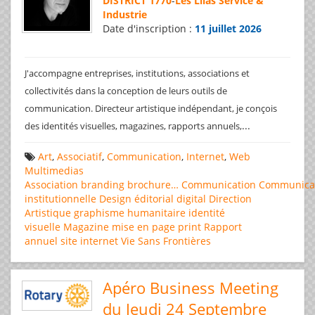
DISTRICT 1770
-
Les Lilas Service &
Industrie
Date d'inscription :
11 juillet 2026
J'accompagne entreprises, institutions, associations et
collectivités dans la conception de leurs outils de
communication. Directeur artistique indépendant, je conçois
...
des identités visuelles, magazines, rapports annuels,
Art
,
Associatif
,
Communication
,
Internet
,
Web
Multimedias
Association
branding
brochure…
Communication
Communica
institutionnelle
Design éditorial
digital
Direction
Artistique
graphisme
humanitaire
identité
visuelle
Magazine
mise en page
print
Rapport
annuel
site internet
Vie Sans Frontières
Apéro Business Meeting
du Jeudi 24 Septembre