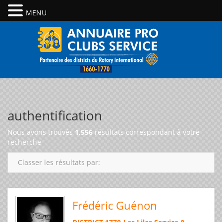
MENU
authentification
Nous avons trouvés
1,556
résultats correspondant à votre
recherche
Classer les résultats par:
Frédéric Guénon