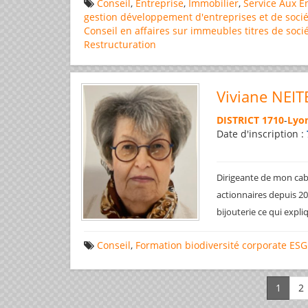
Conseil
,
Entreprise
,
Immobilier
,
Service Aux E
gestion
développement d'entreprises et de socié
Conseil en affaires
sur immeubles
titres de soci
Restructuration
Viviane NEIT
DISTRICT 1710
-
Lyon
Date d'inscription :
Dirigeante de mon cabi
actionnaires depuis 200
bijouterie ce qui expl
Conseil
,
Formation
biodiversité
corporate
ESG