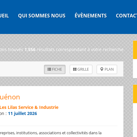
UEIL
QUI SOMMES NOUS
ÉVÈNEMENTS
CONTAC
ons trouvés
1,556
résultats correspondant à votre recherche
FICHE
GRILLE
PLAN
Guénon
Les Lilas Service & Industrie
on :
11 juillet 2026
prises, institutions, associations et collectivités dans la