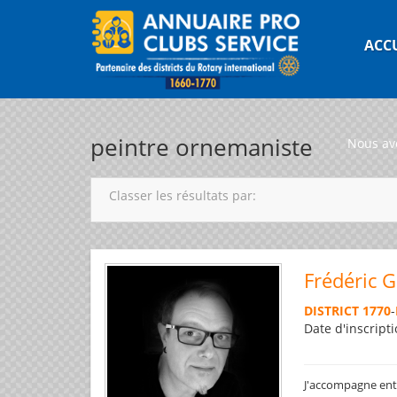
ACC
peintre ornemaniste
Nous av
Classer les résultats par:
Frédéric 
DISTRICT 1770
-
Date d'inscripti
J'accompagne entre