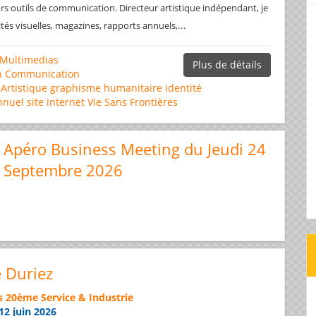
rs outils de communication. Directeur artistique indépendant, je
...
ités visuelles, magazines, rapports annuels,
Multimedias
Plus de détails
n
Communication
 Artistique
graphisme
humanitaire
identité
nnuel
site internet
Vie Sans Frontières
Apéro Business Meeting du Jeudi 24
Septembre 2026
e Duriez
s 20ème Service & Industrie
12 juin 2026