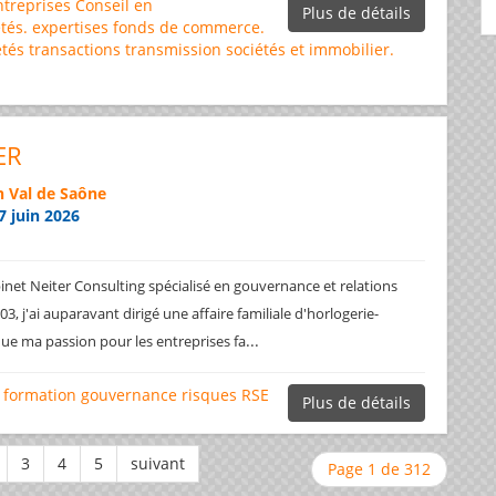
ntreprises
Conseil en
Plus de détails
tés.
expertises
fonds de commerce.
étés
transactions
transmission sociétés et immobilier.
ER
 Val de Saône
7 juin 2026
net Neiter Consulting spécialisé en gouvernance et relations
3, j'ai auparavant dirigé une affaire familiale d'horlogerie-
...
ique ma passion pour les entreprises fa
formation
gouvernance
risques
RSE
Plus de détails
Page 1 de 312