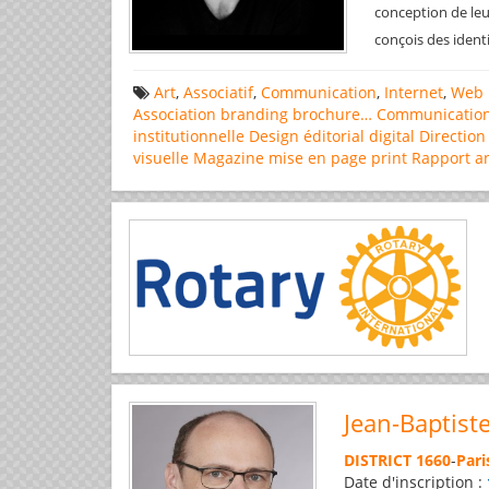
conception de leu
conçois des ident
Art
,
Associatif
,
Communication
,
Internet
,
Web 
Association
branding
brochure…
Communicatio
institutionnelle
Design éditorial
digital
Direction
visuelle
Magazine
mise en page
print
Rapport a
Jean-Baptist
DISTRICT 1660
-
Pari
Date d'inscription :