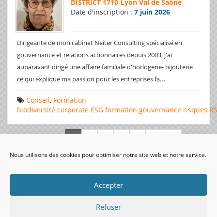
DISTRICT 1710
-
Lyon Val de Saône
Date d'inscription :
7 juin 2026
Dirigeante de mon cabinet Neiter Consulting spécialisé en
gouvernance et relations actionnaires depuis 2003, j'ai
auparavant dirigé une affaire familiale d'horlogerie- bijouterie
...
ce qui explique ma passion pour les entreprises fa
Conseil
,
Formation
biodiversité
corporate
ESG
formation
gouvernance
risques
R
Page 1 de 312
Nous utilisons des cookies pour optimiser notre site web et notre service.
visiteurs uniques:
Accepter
Refuser