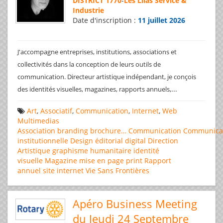
DISTRICT 1770
-
Les Lilas Service &
Industrie
Date d'inscription :
11 juillet 2026
J'accompagne entreprises, institutions, associations et
collectivités dans la conception de leurs outils de
communication. Directeur artistique indépendant, je conçois
...
des identités visuelles, magazines, rapports annuels,
Art
,
Associatif
,
Communication
,
Internet
,
Web
Multimedias
Association
branding
brochure…
Communication
Communica
institutionnelle
Design éditorial
digital
Direction
Artistique
graphisme
humanitaire
identité
visuelle
Magazine
mise en page
print
Rapport
annuel
site internet
Vie Sans Frontières
Apéro Business Meeting
du Jeudi 24 Septembre