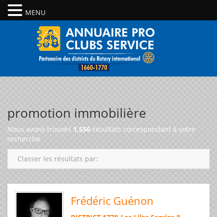
MENU
promotion immobilière
Nous avons trouvés
1,556
résultats correspondant à votre
recherche
Classer les résultats par:
Frédéric Guénon