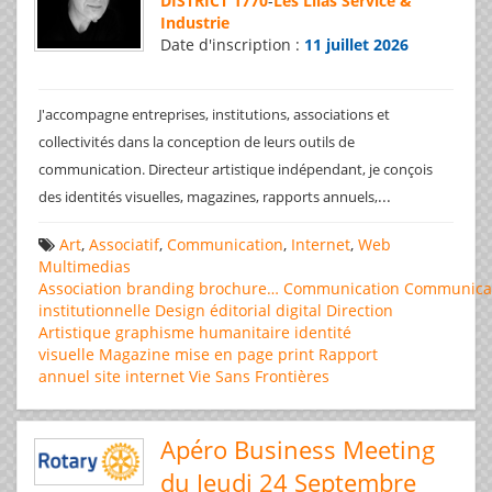
DISTRICT 1770
-
Les Lilas Service &
Industrie
Date d'inscription :
11 juillet 2026
J'accompagne entreprises, institutions, associations et
collectivités dans la conception de leurs outils de
communication. Directeur artistique indépendant, je conçois
...
des identités visuelles, magazines, rapports annuels,
Art
,
Associatif
,
Communication
,
Internet
,
Web
Multimedias
Association
branding
brochure…
Communication
Communica
institutionnelle
Design éditorial
digital
Direction
Artistique
graphisme
humanitaire
identité
visuelle
Magazine
mise en page
print
Rapport
annuel
site internet
Vie Sans Frontières
Apéro Business Meeting
du Jeudi 24 Septembre