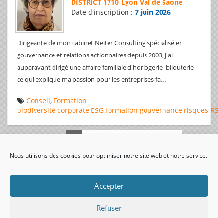
DISTRICT 1710
-
Lyon Val de Saône
Date d'inscription :
7 juin 2026
Dirigeante de mon cabinet Neiter Consulting spécialisé en
gouvernance et relations actionnaires depuis 2003, j'ai
auparavant dirigé une affaire familiale d'horlogerie- bijouterie
...
ce qui explique ma passion pour les entreprises fa
Conseil
,
Formation
biodiversité
corporate
ESG
formation
gouvernance
risques
R
Page 1 de 312
Nous utilisons des cookies pour optimiser notre site web et notre service.
visiteurs uniques:
Accepter
Refuser