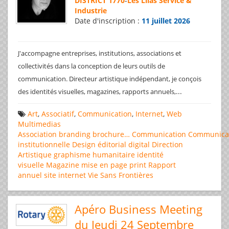
DISTRICT 1770
-
Les Lilas Service &
Industrie
Date d'inscription :
11 juillet 2026
J'accompagne entreprises, institutions, associations et
collectivités dans la conception de leurs outils de
communication. Directeur artistique indépendant, je conçois
...
des identités visuelles, magazines, rapports annuels,
Art
,
Associatif
,
Communication
,
Internet
,
Web
Multimedias
Association
branding
brochure…
Communication
Communica
institutionnelle
Design éditorial
digital
Direction
Artistique
graphisme
humanitaire
identité
visuelle
Magazine
mise en page
print
Rapport
annuel
site internet
Vie Sans Frontières
Apéro Business Meeting
du Jeudi 24 Septembre