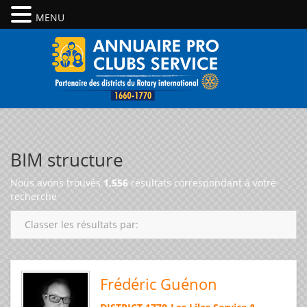
MENU
BIM structure
Nous avons trouvés
1,556
résultats correspondant à votre
recherche
Classer les résultats par:
Frédéric Guénon