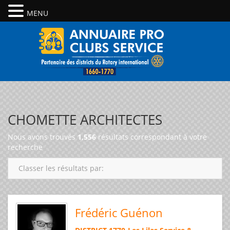
MENU
CHOMETTE ARCHITECTES
Nous avons trouvés
1,556
résultats correspondant à votre
recherche
Classer les résultats par:
Frédéric Guénon