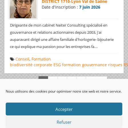
DISTRICT 1710
-
Lyon Val de Saône
Date d'inscription :
7 juin 2026
Dirigeante de mon cabinet Neiter Consulting spécialisé en
gouvernance et relations actionnaires depuis 2003, j'ai
auparavant dirigé une affaire familiale d'horlogerie- bijouterie
...
ce qui explique ma passion pour les entreprises fa
Conseil
,
Formation
biodiversité
corporate
ESG
formation
gouvernance
risques
R
Page 1 de 312
Nous utilisons des cookies pour optimiser notre site web et notre service.
visiteurs uniques:
Accepter
Refuser