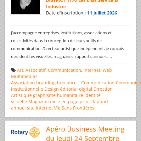
DISTRICT 1770
-
Les Lilas Service &
Industrie
Date d'inscription :
11 juillet 2026
J'accompagne entreprises, institutions, associations et
collectivités dans la conception de leurs outils de
communication. Directeur artistique indépendant, je conçois
...
des identités visuelles, magazines, rapports annuels,
Art
,
Associatif
,
Communication
,
Internet
,
Web
Multimedias
Association
branding
brochure…
Communication
Communica
institutionnelle
Design éditorial
digital
Direction
Artistique
graphisme
humanitaire
identité
visuelle
Magazine
mise en page
print
Rapport
annuel
site internet
Vie Sans Frontières
Apéro Business Meeting
du Jeudi 24 Septembre