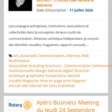
DISTRICT 1770
-
Les Lilas Service &
Industrie
Date d'inscription :
11 juillet 2026
J'accompagne entreprises, institutions, associations et
collectivités dans la conception de leurs outils de
communication. Directeur artistique indépendant, je conçois
...
des identités visuelles, magazines, rapports annuels,
Art
,
Associatif
,
Communication
,
Internet
,
Web
Multimedias
Association
branding
brochure…
Communication
Communica
institutionnelle
Design éditorial
digital
Direction
Artistique
graphisme
humanitaire
identité
visuelle
Magazine
mise en page
print
Rapport
annuel
site internet
Vie Sans Frontières
Apéro Business Meeting
du Jeudi 24 Septembre