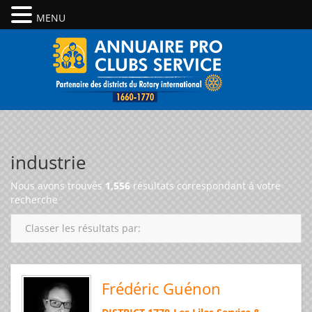
MENU
industrie
Nous avons trouvés
1,556
résultats correspondant à votre
recherche
Classer les résultats par:
Frédéric Guénon