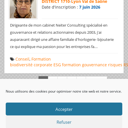
DISTRICT 1710
-
Lyon Val de Saône
Date d'inscription :
7 juin 2026
Dirigeante de mon cabinet Neiter Consulting spécialisé en
gouvernance et relations actionnaires depuis 2003, j'ai
auparavant dirigé une affaire familiale d'horlogerie- bijouterie
...
ce qui explique ma passion pour les entreprises fa
Conseil
,
Formation
biodiversité
corporate
ESG
formation
gouvernance
risques
R
Page 1 de 312
Nous utilisons des cookies pour optimiser notre site web et notre service.
visiteurs uniques:
Accepter
Refuser