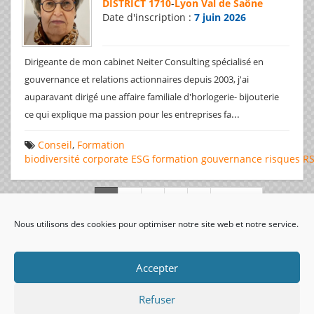
DISTRICT 1710
-
Lyon Val de Saône
Date d'inscription :
7 juin 2026
Dirigeante de mon cabinet Neiter Consulting spécialisé en
gouvernance et relations actionnaires depuis 2003, j'ai
auparavant dirigé une affaire familiale d'horlogerie- bijouterie
...
ce qui explique ma passion pour les entreprises fa
Conseil
,
Formation
biodiversité
corporate
ESG
formation
gouvernance
risques
R
Page 1 de 312
Nous utilisons des cookies pour optimiser notre site web et notre service.
visiteurs uniques:
Accepter
Refuser