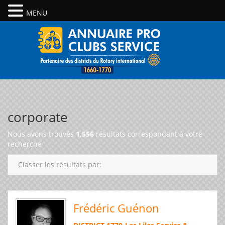
MENU
corporate
Nous avons trouvés
1,556
résultats correspondant à votre
recherche
Classer les résultats par:
Frédéric Guénon