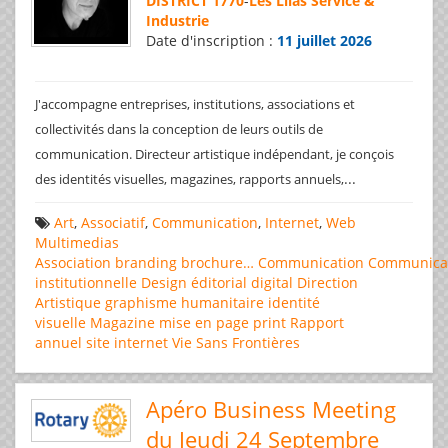
DISTRICT 1770
-
Les Lilas Service &
Industrie
Date d'inscription :
11 juillet 2026
J'accompagne entreprises, institutions, associations et
collectivités dans la conception de leurs outils de
communication. Directeur artistique indépendant, je conçois
...
des identités visuelles, magazines, rapports annuels,
Art
,
Associatif
,
Communication
,
Internet
,
Web
Multimedias
Association
branding
brochure…
Communication
Communica
institutionnelle
Design éditorial
digital
Direction
Artistique
graphisme
humanitaire
identité
visuelle
Magazine
mise en page
print
Rapport
annuel
site internet
Vie Sans Frontières
Apéro Business Meeting
du Jeudi 24 Septembre