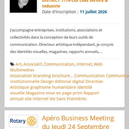
DISTRICT 1770
-
Les Lilas Service &
Industrie
Date d'inscription :
11 juillet 2026
J'accompagne entreprises, institutions, associations et
collectivités dans la conception de leurs outils de
communication. Directeur artistique indépendant, je conçois
...
des identités visuelles, magazines, rapports annuels,
Art
,
Associatif
,
Communication
,
Internet
,
Web
Multimedias
Association
branding
brochure…
Communication
Communica
institutionnelle
Design éditorial
digital
Direction
Artistique
graphisme
humanitaire
identité
visuelle
Magazine
mise en page
print
Rapport
annuel
site internet
Vie Sans Frontières
Apéro Business Meeting
du Jeudi 24 Septembre