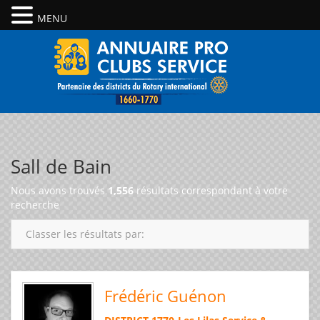
MENU
Sall de Bain
Nous avons trouvés
1,556
résultats correspondant à votre
recherche
Classer les résultats par:
Frédéric Guénon