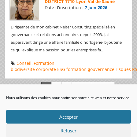
DISTRICT 1710
-
Lyon Val de Saône
Date d'inscription :
7 juin 2026
Dirigeante de mon cabinet Neiter Consulting spécialisé en
gouvernance et relations actionnaires depuis 2003, j'ai
auparavant dirigé une affaire familiale d'horlogerie- bijouterie
...
ce qui explique ma passion pour les entreprises fa
Conseil
,
Formation
biodiversité
corporate
ESG
formation
gouvernance
risques
R
Page 1 de 312
Nous utilisons des cookies pour optimiser notre site web et notre service.
visiteurs uniques:
Accepter
Refuser