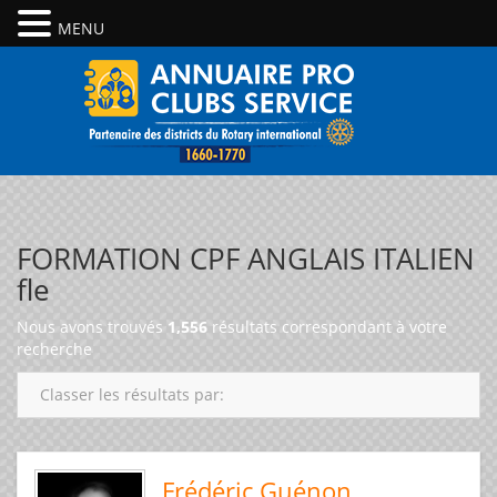
MENU
FORMATION CPF ANGLAIS ITALIEN
fle
Nous avons trouvés
1,556
résultats correspondant à votre
recherche
Classer les résultats par:
Frédéric Guénon