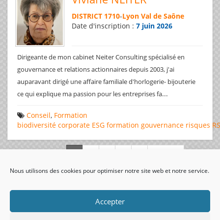
DISTRICT 1710
-
Lyon Val de Saône
Date d'inscription :
7 juin 2026
Dirigeante de mon cabinet Neiter Consulting spécialisé en
gouvernance et relations actionnaires depuis 2003, j'ai
auparavant dirigé une affaire familiale d'horlogerie- bijouterie
...
ce qui explique ma passion pour les entreprises fa
Conseil
,
Formation
biodiversité
corporate
ESG
formation
gouvernance
risques
R
Page 1 de 312
Nous utilisons des cookies pour optimiser notre site web et notre service.
visiteurs uniques:
Accepter