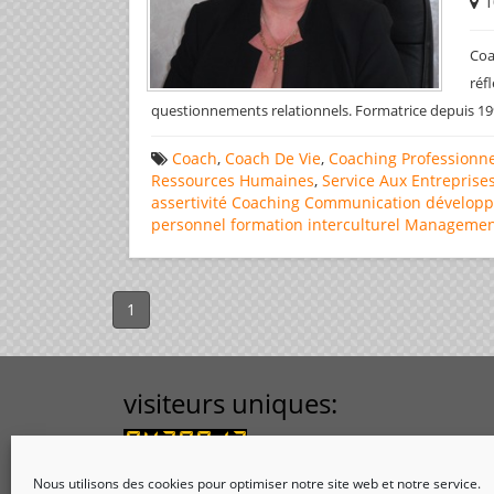
1
Coa
réf
questionnements relationnels. Formatrice depuis 1
Coach
,
Coach De Vie
,
Coaching Professionne
Ressources Humaines
,
Service Aux Entreprise
assertivité
Coaching
Communication
dévelop
personnel
formation
interculturel
Managemen
1
visiteurs uniques:
Nous utilisons des cookies pour optimiser notre site web et notre service.