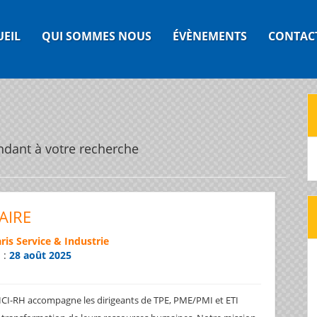
UEIL
QUI SOMMES NOUS
ÉVÈNEMENTS
CONTAC
ndant à votre recherche
TAIRE
ris Service & Industrie
n :
28 août 2025
ICI-RH accompagne les dirigeants de TPE, PME/PMI et ETI