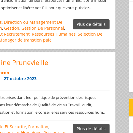
la transformation de leurs ressources humaines. Notre mission
...
er, optimiser et libérer vos RH pour que vous puissiez
s
,
Direction ou Management De
Plus de détails
n
,
Gestion
,
Gestion De Personnel
,
Et Recrutement
,
Ressourses Humaines
,
Selection De
Manager de transtion
paie
ine Prunevieille
acon
n :
27 octobre 2023
treprises dans leur politique de prévention des risques
s leur démarche de Qualité de vie au Travail : audit,
...
isation et formation Je conseille les services ressources hum
e Et Securite
,
Formation
,
Plus de détails
essources Humaines
,
Ressources