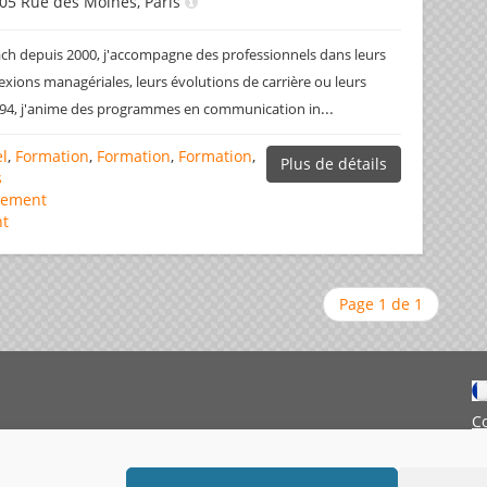
05 Rue des Moines, Paris
ch depuis 2000, j'accompagne des professionnels dans leurs
lexions managériales, leurs évolutions de carrière ou leurs
...
994, j'anime des programmes en communication in
l
,
Formation
,
Formation
,
Formation
,
Plus de détails
s
pement
t
Page 1 de 1
C
M