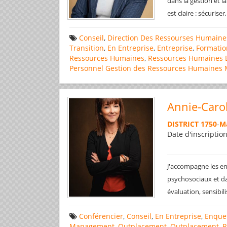
dans la gestion et 
est claire : sécuris
Conseil
,
Direction Des Ressourses Humaine
Transition
,
En Entreprise
,
Entreprise
,
Formatio
Ressources Humaines
,
Ressources Humaines 
Personnel
Gestion des Ressources Humaines
Annie-Carol
DISTRICT 1750
-
M
Date d'inscriptio
J'accompagne les en
psychosociaux et dan
évaluation, sensibil
Conférencier
,
Conseil
,
En Entreprise
,
Enquet
Management
,
Outplacement
,
Outplacement
,
R