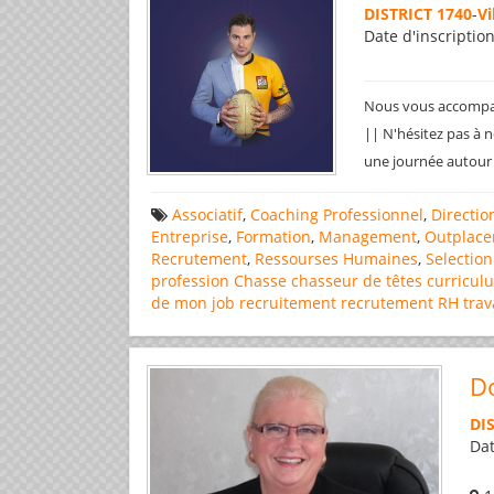
DISTRICT 1740
-
Vi
Date d'inscriptio
Nous vous accompag
|| N'hésitez pas à
une journée autour
Associatif
,
Coaching Professionnel
,
Directi
Entreprise
,
Formation
,
Management
,
Outplac
Recrutement
,
Ressourses Humaines
,
Selectio
profession
Chasse
chasseur de têtes
curricul
de mon job
recruitement
recrutement
RH
trav
D
DI
Dat