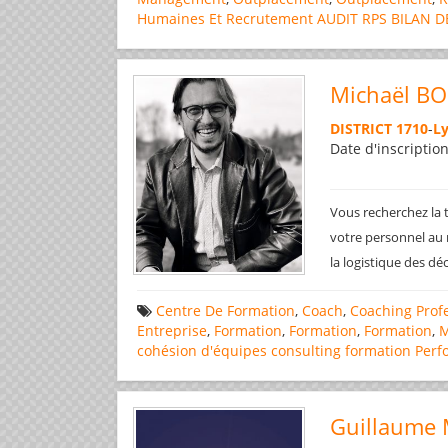
Humaines Et Recrutement
AUDIT RPS
BILAN 
Michaël B
DISTRICT 1710
-
L
Date d'inscriptio
Vous recherchez la 
votre personnel au
la logistique des dé
Centre De Formation
,
Coach
,
Coaching Prof
Entreprise
,
Formation
,
Formation
,
Formation
,
M
cohésion d'équipes
consulting
formation
Perf
Guillaume