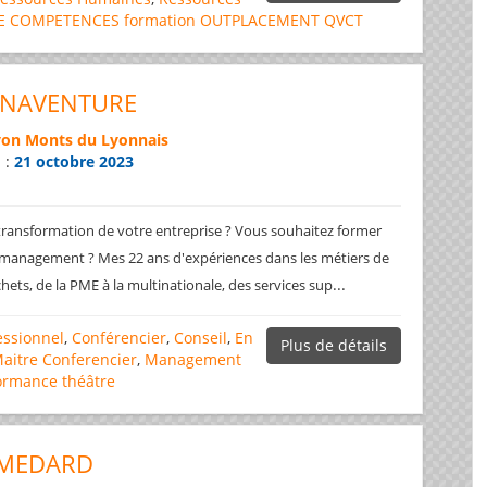
DE COMPETENCES
formation
OUTPLACEMENT
QVCT
ONAVENTURE
yon Monts du Lyonnais
n :
21 octobre 2023
transformation de votre entreprise ? Vous souhaitez former
 management ? Mes 22 ans d'expériences dans les métiers de
...
chets, de la PME à la multinationale, des services sup
essionnel
,
Conférencier
,
Conseil
,
En
Plus de détails
aitre Conferencier
,
Management
ormance
théâtre
 MEDARD