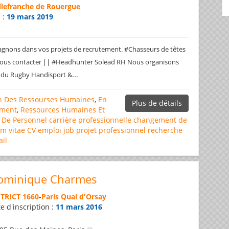
llefranche de Rouergue
n :
19 mars 2019
nons dans vos projets de recrutement. #Chasseurs de têtes
 nous contacter || #Headhunter Solead RH Nous organisons
...
 du Rugby Handisport &
on Des Ressourses Humaines
,
En
Plus de détails
ement
,
Ressources Humaines Et
n De Personnel
carrière professionnelle
changement de
um vitae
CV
emploi
job
projet professionnel
recherche
ail
ominique Charmes
STRICT 1660
-
Paris Quai d'Orsay
e d'inscription :
11 mars 2016